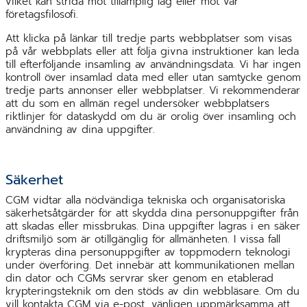
vilket kan strida mot tillämplig lag eller mot vår
företagsfilosofi.
Att klicka på länkar till tredje parts webbplatser som visas
på vår webbplats eller att följa givna instruktioner kan leda
till efterföljande insamling av användningsdata. Vi har ingen
kontroll över insamlad data med eller utan samtycke genom
tredje parts annonser eller webbplatser. Vi rekommenderar
att du som en allmän regel undersöker webbplatsers
riktlinjer för dataskydd om du är orolig över insamling och
användning av dina uppgifter.
Säkerhet
CGM vidtar alla nödvändiga tekniska och organisatoriska
säkerhetsåtgärder för att skydda dina personuppgifter från
att skadas eller missbrukas. Dina uppgifter lagras i en säker
driftsmiljö som är otillgänglig för allmänheten. I vissa fall
krypteras dina personuppgifter av toppmodern teknologi
under överföring. Det innebär att kommunikationen mellan
din dator och CGMs servrar sker genom en etablerad
krypteringsteknik om den stöds av din webbläsare. Om du
vill kontakta CGM via e-post, vänligen uppmärksamma att