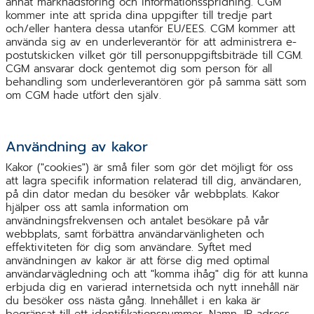
annat marknadsföring och informationsspridning. CGM
kommer inte att sprida dina uppgifter till tredje part
och/eller hantera dessa utanför EU/EES. CGM kommer att
använda sig av en underleverantör för att administrera e-
postutskicken vilket gör till personuppgiftsbiträde till CGM.
CGM ansvarar dock gentemot dig som person för all
behandling som underleverantören gör på samma sätt som
om CGM hade utfört den själv.
Användning av kakor
Kakor ("cookies") är små filer som gör det möjligt för oss
att lagra specifik information relaterad till dig, användaren,
på din dator medan du besöker vår webbplats. Kakor
hjälper oss att samla information om
användningsfrekvensen och antalet besökare på vår
webbplats, samt förbättra användarvänligheten och
effektiviteten för dig som användare. Syftet med
användningen av kakor är att förse dig med optimal
användarvägledning och att "komma ihåg" dig för att kunna
erbjuda dig en varierad internetsida och nytt innehåll när
du besöker oss nästa gång. Innehållet i en kaka är
begränsat till ett identifikationsnummer. Namn, IP-adress,