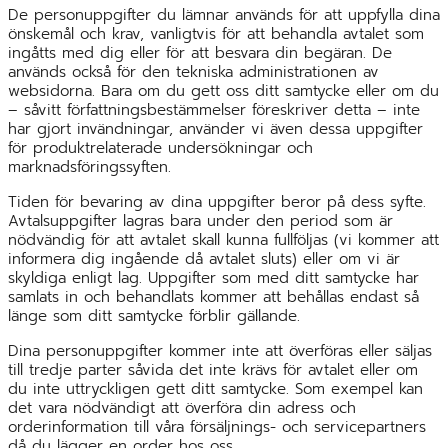
De personuppgifter du lämnar används för att uppfylla dina
önskemål och krav, vanligtvis för att behandla avtalet som
ingåtts med dig eller för att besvara din begäran. De
används också för den tekniska administrationen av
websidorna. Bara om du gett oss ditt samtycke eller om du
– såvitt författningsbestämmelser föreskriver detta – inte
har gjort invändningar, använder vi även dessa uppgifter
för produktrelaterade undersökningar och
marknadsföringssyften.
Tiden för bevaring av dina uppgifter beror på dess syfte.
Avtalsuppgifter lagras bara under den period som är
nödvändig för att avtalet skall kunna fullföljas (vi kommer att
informera dig ingående då avtalet sluts) eller om vi är
skyldiga enligt lag. Uppgifter som med ditt samtycke har
samlats in och behandlats kommer att behållas endast så
länge som ditt samtycke förblir gällande.
Dina personuppgifter kommer inte att överföras eller säljas
till tredje parter såvida det inte krävs för avtalet eller om
du inte uttryckligen gett ditt samtycke. Som exempel kan
det vara nödvändigt att överföra din adress och
orderinformation till våra försäljnings- och servicepartners
då du lägger en order hos oss.