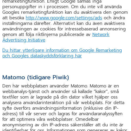
remarketingfunktion. Enligt Google samlas inga
personuppgifter in i processen. Om du inte vill använda
Googles remarketingfunktion kan du avaktivera den genom
att besöka
http://www.google.com/settings/ads
och ändra
inställningarna därefter. Alternativt kan du även avaktivera
användningen av cookies för intressebaserad annonsering
genom att följa riktlinjerna publicerade av
Network
Advertising Initiative
Du hittar ytterligare information om Google Remarketing
och Googles dataskyddsförklaring här
Matomo (tidigare Piwik)
Den här webbplatsen använder Matomo. Matomo är en
webbanalys-tjänst och använder så kallade "kakor", små
textfiler som är lagrade på din dator vilket hjälper oss
analysera användarinteraktion på vår webbplats. För detta
syfte överförs användningsinformation (inklusive din IP-
adress) till vår server och lagras för användaranalyssyften
för att optimera våra webbplatser. Omedelbar
anonymisering av din IP-adress säkerställer att du inte är
identifierbar för oss. Informationen som genereras av kakor