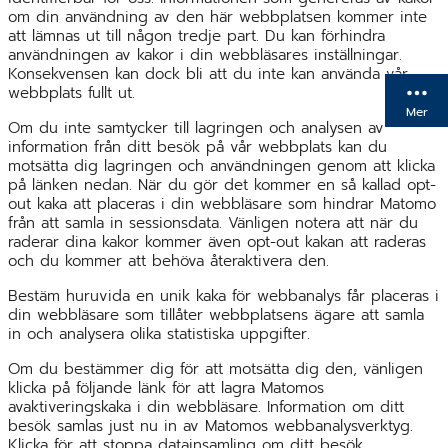
om din användning av den här webbplatsen kommer inte
att lämnas ut till någon tredje part. Du kan förhindra
användningen av kakor i din webbläsares inställningar.
Konsekvensen kan dock bli att du inte kan använda vår
webbplats fullt ut.
Mer
Om du inte samtycker till lagringen och analysen av
information från ditt besök på vår webbplats kan du
motsätta dig lagringen och användningen genom att klicka
på länken nedan. När du gör det kommer en så kallad opt-
out kaka att placeras i din webbläsare som hindrar Matomo
från att samla in sessionsdata. Vänligen notera att när du
raderar dina kakor kommer även opt-out kakan att raderas
och du kommer att behöva återaktivera den.
Bestäm huruvida en unik kaka för webbanalys får placeras i
din webbläsare som tillåter webbplatsens ägare att samla
in och analysera olika statistiska uppgifter.
Om du bestämmer dig för att motsätta dig den, vänligen
klicka på följande länk för att lagra Matomos
avaktiveringskaka i din webbläsare. Information om ditt
besök samlas just nu in av Matomos webbanalysverktyg.
Klicka för att stoppa datainsamling om ditt besök.