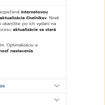
abezpečená
internetovou
aktualizácia číselníkov
. Nové
cii okamžite po ich vydaní na
rocesu
aktualizácie sa stará
m. Optimalizáciu a
osť nastavenia
ľov
ľov ponúka program hromadnú
službami: