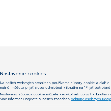
Nenašli ste, čo ste hľadali?
Nastavenie cookies
Na našich webových stránkach používame súbory cookie a ďalšie te
nutné, môžete prijať alebo odmietnuť kliknutím na "Prijať potreb
Nastavenia súborov cookie môžete kedykoľvek upraviť kliknutím n
Viac informácií nájdete v našich zásadách
ochrany osobných údaj