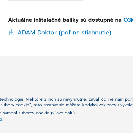
Aktuálne inštalačné balíky sú dostupné na
CGM
ADAM Doktor (pdf na stiahnutie)
chnológie. Niektoré z nich sú nevyhnutné, zatiaľ čo iné nám pomá
né súbory cookie", toto nastavenie môžete kedykoľvek znovu vyvola
a symbol súborov cookie (vľavo dolu).
ov
.