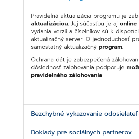
Pravidelná aktualizácia programu je z
aktualizáciou
. Jej súčasťou je aj
online 
vydania verzií a číselníkov sú k dispozí
aktualizačný server. O jednoduchosť p
samostatný aktualizačný
program.
Ochrana dát je zabezpečená zálohovaní
dôslednosť zálohovania podporuje
možn
pravidelného zálohovania
.
Bezchybné vykazovanie odosielate
Na bezchybné vykazovanie odosielate
Doklady pre sociálnych partnerov
aktualizáciu používaných odosielateľov 