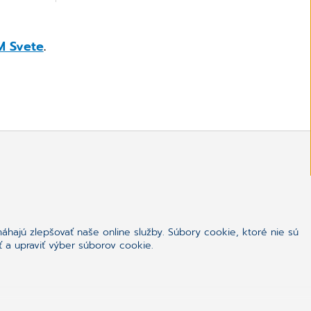
 Svete
.
Kontaktujte nás:
hajú zlepšovať naše online služby. Súbory cookie, ktoré nie sú
info.adam@cgm.com
ť a upraviť výber súborov cookie.