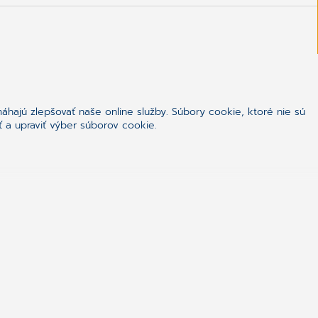
hajú zlepšovať naše online služby. Súbory cookie, ktoré nie sú
ť a upraviť výber súborov cookie.
ealthcare
tva. Naše programy a komunikačné riešenia pomáhajú
sieťam zdravotníckych zariadení a ďalším
 starostlivosti v organizácii ich práce,
.