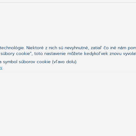
Sledujte nás
chnológie. Niektoré z nich sú nevyhnutné, zatiaľ čo iné nám pomá
né súbory cookie", toto nastavenie môžete kedykoľvek znovu vyvola
a symbol súborov cookie (vľavo dolu).
ov
.
Synchronizing H
Spájame svet zdravotníc
lekárom, stomatológom, 
poskytovateľom zdravotnej
diagnostikovaní i liečbe