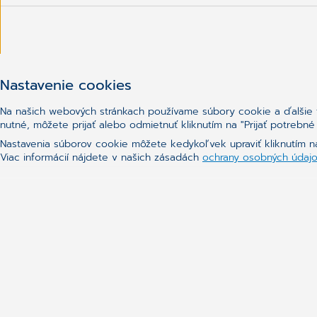
Nastavenie cookies
Na našich webových stránkach používame súbory cookie a ďalšie te
nutné, môžete prijať alebo odmietnuť kliknutím na "Prijať potreb
Nastavenia súborov cookie môžete kedykoľvek upraviť kliknutím n
Viac informácií nájdete v našich zásadách
ochrany osobných údaj
Dokumentácia
Kontakt
Všeobecné obchodné podmienky
Zoznam ďalších spracovateľov CGM
Licenčné podmienky
Ochrana osobných údajov (GDPR)