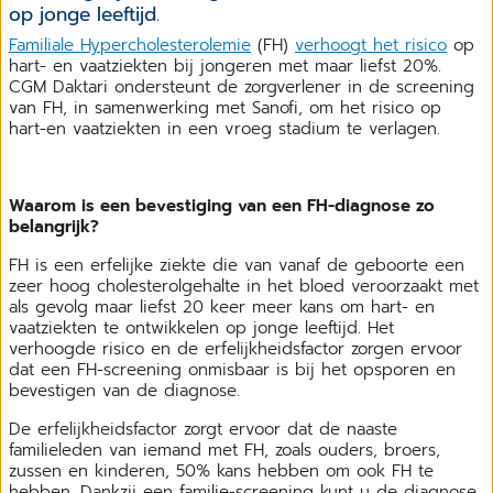
op jonge leeftijd.
Familiale Hypercholesterolemie
(FH)
verhoogt het risico
op
hart- en vaatziekten bij jongeren met maar liefst 20%.
CGM Daktari ondersteunt de zorgverlener in de screening
van FH, in samenwerking met Sanofi, om het risico op
hart-en vaatziekten in een vroeg stadium te verlagen.
Waarom is een bevestiging van een FH-diagnose zo
belangrijk?
FH is een erfelijke ziekte die van vanaf de geboorte een
zeer hoog cholesterolgehalte in het bloed veroorzaakt met
als gevolg maar liefst 20 keer meer kans om hart- en
vaatziekten te ontwikkelen op jonge leeftijd. Het
verhoogde risico en de erfelijkheidsfactor zorgen ervoor
dat een FH-screening onmisbaar is bij het opsporen en
bevestigen van de diagnose.
De erfelijkheidsfactor zorgt ervoor dat de naaste
familieleden van iemand met FH, zoals ouders, broers,
zussen en kinderen, 50% kans hebben om ook FH te
hebben. Dankzij een familie-screening kunt u de diagnose