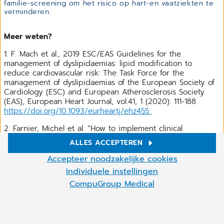
familie-screening om het risico op hart-en vaatziekten te
verminderen.
Meer weten?
1. F. Mach et al., 2019 ESC/EAS Guidelines for the
management of dyslipidaemias: lipid modification to
reduce cardiovascular risk: The Task Force for the
management of dyslipidaemias of the European Society of
Cardiology (ESC) and European Atherosclerosis Society
(EAS), European Heart Journal, vol.41, 1 (2020): 111-188
https://doi.org/10.1093/eurheartj/ehz455
2. Farnier, Michel et al. “How to implement clinical
guidelines to optimize familial hypercholesterolaemia
ALLES ACCEPTEREN
diagnosis and treatment.” Atherosclerosis. Supplements vol.
Cookie-instellingen
26 (2017): 25-35.
https://doi.org/10.1016/S1567-
Accepteer noodzakelijke cookies
5688(17)30022-3
Wij gebruiken cookies en andere technologieën op onze
Individuele instellingen
website. Sommige zijn nodig, andere helpen ons om onze online
CompuGroup Medical
3. Wiegman, Albert et al. “Familial hypercholesterolaemia in
diensten te verbeteren en economisch te exploiteren. U kunt de
children and adolescents: gaining decades of life by
cookies die niet nodig zijn accepteren of ze weigeren door op
Meer
optimizing detection and treatment.” European heart
"Accepteer noodzakelijke cookies" te klikken, en deze
journal vol. 36,36 (2015): 2425-37.
instellingen op elk moment oproepen en ook cookies op elk
https://doi.org/10.1093/eurheartj/ehv158
moment later uitschakelen. U kunt de cookie-instellingen op elk