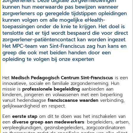
zorgverleners. Deze digitale zorgvernieuwingen
kunnen hun meerwaarde pas bewijzen wanneer
zorgverleners op geregelde tijdstippen opleidingen
kunnen volgen om alle mogelijke eHealth-
toepassingen onder de knie te krijgen. Het doel is
tenslotte dat er tijd wordt bespaard die voor direct
zorgverlener-patiëntencontact kan worden ingezet.
Het MPC-team van Sint-Franciscus zag hun kans en
greep die ook met beiden handen door een
opleiding te volgen bij onze experten
Het
Medisch Pedagogisch Centrum Sint-Franciscus
is een
innovatieve, sociale en familiale zorgonderneming. Hun
missie is
professionele begeleiding
aanbieden aan
kinderen, jongeren en volwassenen met een beperking
vanuit hedendaagse
franciscaanse waarden
verbinding,
gelijkwaardigheid en respect.
Een
eerste stap
om dit te doen was het inschakelen van
een
diverse groep aan medewerkers
: begeleiders, artsen,
verpleegkundigen, gezinsbegeleiders, zorgcoördinatoren