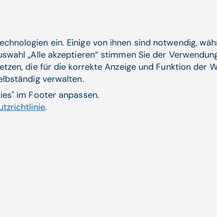
insbesondere im Spital, haben ...
echnologien ein. Einige von ihnen sind notwendig, wä
Digitale Transformation, Praxissoftware | APAMED (APA-
OTS)
Auswahl „Alle akzeptieren“ stimmen Sie der Verwendung
etzen, die für die korrekte Anzeige und Funktion der W
Zum Artikel
selbständig verwalten.
kies" im Footer anpassen.
tzrichtlinie
.
05.10.22
Erneuerung des ISO 9001-Zertifikats
Wir freuen uns, berichten zu können, dass die
ISO 9001-Zertifikate der CGM Arztsysteme
Österreich GmbH, HCS ...
Arbeiten bei CGM, Praxissoftware | CompuGroup
Medical (CGM)