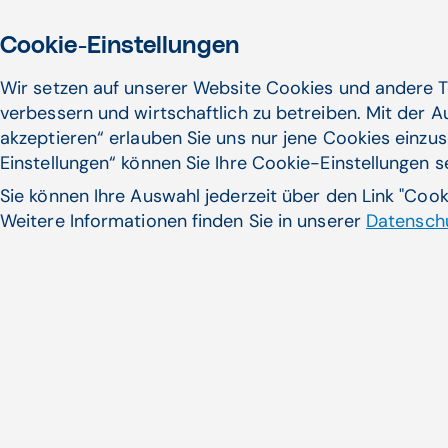
zwei Jahren, konnte heuer der Kongress für
Allgemeinmedizin in der ...
Cookie-Einstellungen
Wir setzen auf unserer Website Cookies und andere T
Praxissoftware, CGM MAXX | CompuGroup Medical
(CGM)
verbessern und wirtschaftlich zu betreiben. Mit der 
akzeptieren“ erlauben Sie uns nur jene Cookies einzus
Zum Artikel
Einstellungen“ können Sie Ihre Cookie-Einstellungen 
Sie können Ihre Auswahl jederzeit über den Link "Coo
Weitere Informationen finden Sie in unserer
Datenschu
28.10.22
BEFUND-COCKPIT im neuen Look
Das bewährte BEFUND-COCKPIT, der
perfekte Überblick über entscheidende
Informationen der elektronischen ...
Praxissoftware, Elektronische Gesundheitsakte |
CompuGroup Medical (CGM)