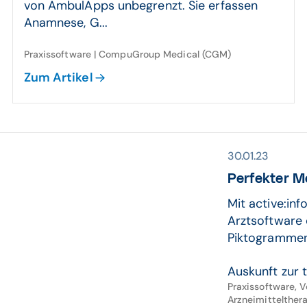
von AmbulApps unbegrenzt. Sie erfassen
Anamnese, G...
Praxissoftware | CompuGroup Medical (CGM)
Zum Artikel
30.01.23
Perfekter M
Mit active:inf
Arztsoftware 
Piktogrammen
Auskunft zur t
Praxissoftware, 
Arzneimittelther