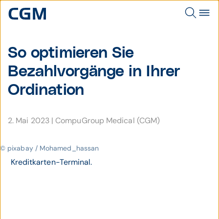
So optimieren Sie
Bezahlvorgänge in Ihrer
Ordination
2. Mai 2023
|
CompuGroup Medical (CGM)
© pixabay / Mohamed_hassan
Kreditkarten-Terminal.