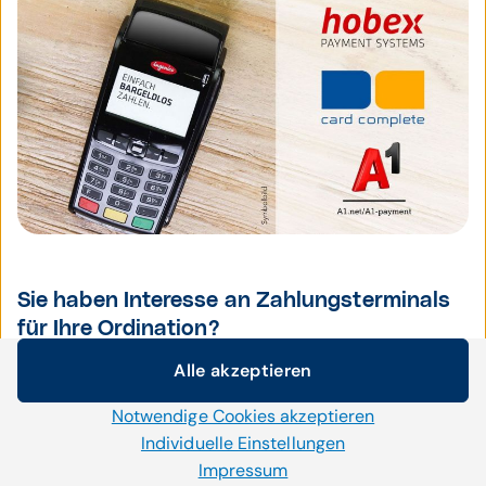
Sie haben Interesse an Zahlungsterminals
für Ihre Ordination?
Für neue Zahlungsterminals in Ihrer Ordination und eine
Alle akzeptieren
Cookie-Einstellungen
Integration in Ihre Arztsoftware
kontaktieren Sie bitte
direkt Ihren Anbieter für Zahlungsterminals
. Ihre
Notwendige Cookies akzeptieren
Wir setzen auf unserer Website Cookies und andere
Arztsoftware kann an folgende Systeme angebunden
Technologien ein. Einige von ihnen sind notwendig, während
Individuelle Einstellungen
werden:
uns andere helfen unser Onlineangebot zu verbessern und
Impressum