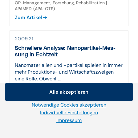
OP-Management, Forschung, Rehabilitation |
APAMED (APA-OTS)
Zum Artikel
20.09.21
Schnellere Analyse: Nano­partikel-Mes­
sung in Echt­zeit
Nanomaterialien und -partikel spielen in immer
mehr Produktions- und Wirtschaftszweigen
eine Rolle. Obwohl ...
Alle akzeptieren
Pandemie, Digitale Transformation, Forschung |
Cookie-Einstellungen
APAMED (APA-OTS)
Notwendige Cookies akzeptieren
Wir setzen auf unserer Website Cookies und andere
Zum Artikel
Technologien ein. Einige von ihnen sind notwendig, während
Individuelle Einstellungen
uns andere helfen unser Onlineangebot zu verbessern und
Impressum
wirtschaftlich zu betreiben. Mit der Auswahl „Alle
06.09.21
akzeptieren“ stimmen Sie der Verwendung aller Cookies zu.