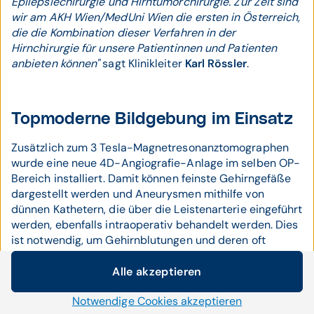
Epilepsiechirurgie und Hirntumorchirurgie. Zur Zeit sind
wir am AKH Wien/MedUni Wien die ersten in Österreich,
die die Kombination dieser Verfahren in der
Hirnchirurgie für unsere Patientinnen und Patienten
anbieten können"
sagt Klinikleiter
Karl Rössler
.
Topmoderne Bildgebung im Einsatz
Zusätzlich zum 3 Tesla-Magnetresonanztomographen
wurde eine neue 4D-Angiografie-Anlage im selben OP-
Bereich installiert. Damit können feinste Gehirngefäße
dargestellt werden und Aneurysmen mithilfe von
dünnen Kathetern, die über die Leistenarterie eingeführt
werden, ebenfalls intraoperativ behandelt werden. Dies
ist notwendig, um Gehirnblutungen und deren oft
dramatische Folgen für Patienten zu verhindern. Direkt
neben dem neurochirurgischen OP-Bereich steht
Alle akzeptieren
Cookie-Einstellungen
zusätzlich ein Computertomograf für weitere
Notwendige Cookies akzeptieren
diagnostische Bildgebung zur Verfügung.
Wir setzen auf unserer Website Cookies und andere