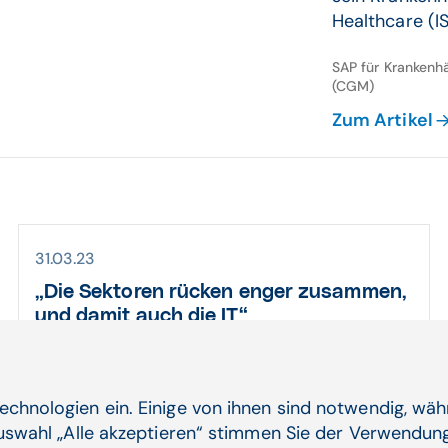
Healthcare (IS-
SAP für Kranken
(CGM)
Zum Artikel
31.03.23
„Die Sektoren rücken enger zusammen,
und damit auch die IT“
Das DMEA Goldpartner-Interview 2023
High Noon bei der Klinik-IT: Krankenhäuser
öffnen sich digital in ...
echnologien ein. Einige von ihnen sind notwendig, wä
Auswahl „Alle akzeptieren“ stimmen Sie der Verwendung