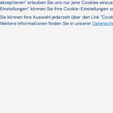
Digitale Transformation, Dienstplanung CGM HRM, CGM
akzeptieren“ erlauben Sie uns nur jene Cookies einzus
CLINICAL | Andrea Kamphausen, Walter Zifferer
Einstellungen“ können Sie Ihre Cookie-Einstellungen 
Zum Artikel
Sie können Ihre Auswahl jederzeit über den Link "Coo
Weitere Informationen finden Sie in unserer
Datenschu
Noch nicht das Pass
gefunden?