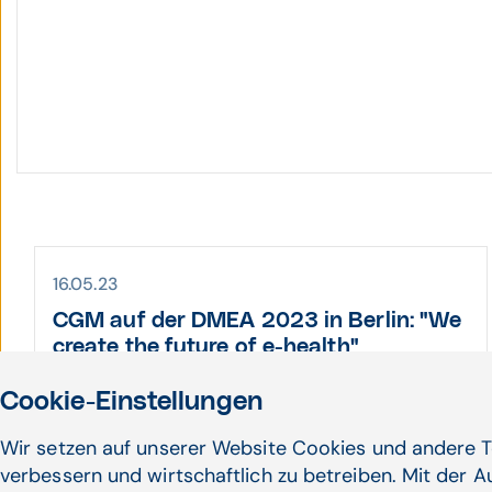
16.05.23
CGM auf der DMEA 2023 in Berlin: "We
create the future of e-health"
…und dann war es endlich soweit – am
Cookie-Einstellungen
25.04. 2023 ging das Licht in der Halle 1.2
Stand E 101/ F 101 an. Das ...
Wir setzen auf unserer Website Cookies und andere T
verbessern und wirtschaftlich zu betreiben. Mit der 