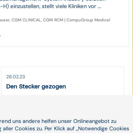
H) einzustellen, stellt viele Kliniken vor ...
häuser, CGM CLINICAL, CGM RCM | CompuGroup Medical
28.02.23
Den Stecker gezogen
Der Software-Konzern SAP stellt den
Support einer wichtigen
Verwaltungssoftware für Kranken­häuser ein.
...
hrend uns andere helfen unser Onlineangebot zu
 aller Cookies zu. Per Klick auf „Notwendige Cookies