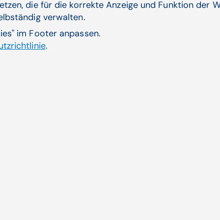
Digitale Transformation, CGM RCM, Patientenportal |
etzen, die für die korrekte Anzeige und Funktion der W
CompuGroup Medical (CGM)
selbständig verwalten.
Zum Artikel
kies" im Footer anpassen.
tzrichtlinie
.
Aktuelle Themen
ende
CGM AT goes Reha
Dienstplanung CGM HRM
Künstliche Intelligenz
Laborsoftware MOLIS
Jobs mit Sinn