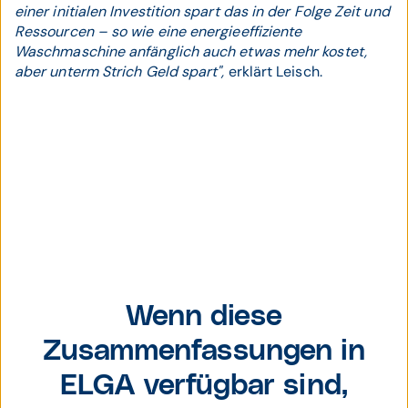
einer initialen Investition spart das in der Folge Zeit und
Ressourcen – so wie eine energieeffiziente
Waschmaschine anfänglich auch etwas mehr kostet,
aber unterm Strich Geld spart",
erklärt Leisch.
Dr. Franz Leisch,
Chief Digital
Wenn diese
Officer bei
Zusammenfassungen in
PRAEVENIRE.
ELGA verfügbar sind,