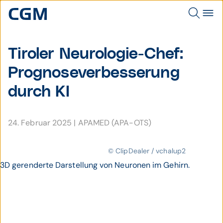
Tiroler Neuro­logie-Chef:
Pro­gnose­ver­besserung
durch KI
24. Februar 2025
|
APAMED (APA-OTS)
© ClipDealer / vchalup2
3D gerenderte Darstellung von Neuronen im Gehirn.