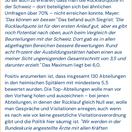
So sei auch zu erklären, dass man die Rücklaufquote in
der Schweiz – dort beteiligten sich bei ähnlichen
Umfragen über 70% – nicht erreichen konnte. Mayer:
"Das können wir besser."
Das befand auch Siegrist:
"Die
Rücklaufquote ist für den ersten Anlauf gut, aber es gibt
noch Potential nach oben, auch beim Vergleich der
Beurteilungen mit der Schweiz. Dort gab es in allen
abgefragten Bereichen bessere Bewertungen. Rund
acht Prozent der Ausbildungsstätten haben einen aus
meiner Sicht ungenügenden Gesamtschnitt von 3,5 und
darunter erzielt."
Das Maximum liegt bei 6,0.
Positiv anzumerken ist, dass insgesamt 130 Abteilungen
in den heimischen Spitälern mit mindestens 5,5
bewertet wurden. Die Top-Abteilungen wolle man vor
den Vorhang holen und auszeichnen – bei jenen
Abteilungen, in denen der Rücklauf gleich Null war, wolle
man Gespräche und Visitationen anregen, auch wenn
es nach wie vor keine gesetzliche Visitationsverordnung
gibt und die Politik hier säumig ist.
"Wir werden in der
Bundeskurie angestellte Ärzte mit allen Kräften