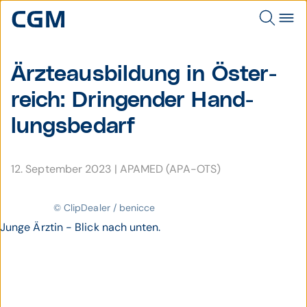
Ärzte­aus­bildung in Öster­
reich: Dringender Hand­
lungs­bedarf
12. September 2023
|
APAMED (APA-OTS)
© ClipDealer / benicce
Junge Ärztin - Blick nach unten.