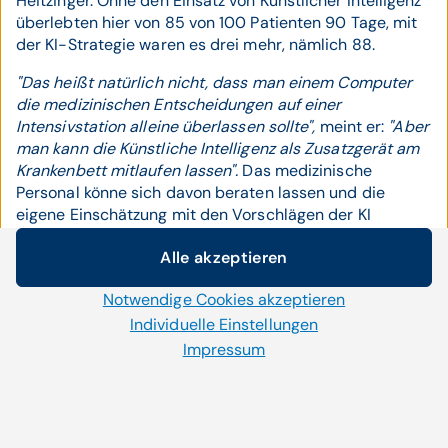
Heitzinger. Ohne den Einsatz von Künstlicher Intelligenz
überlebten hier von 85 von 100 Patienten 90 Tage, mit
der KI-Strategie waren es drei mehr, nämlich 88.
"Das heißt natürlich nicht, dass man einem Computer
die medizinischen Entscheidungen auf einer
Intensivstation alleine überlassen sollte",
meint er:
"Aber
man kann die Künstliche Intelligenz als Zusatzgerät am
Krankenbett mitlaufen lassen".
Das medizinische
Personal könne sich davon beraten lassen und die
eigene Einschätzung mit den Vorschlägen der KI
vergleichen. Auch in der Ausbildung wäre sie seiner
Alle akzeptieren
Einschätzung nach höchst nützlich.
Cookie-Einstellungen
Ehe
"Doktor KI"
in die Klinik darf, gibt es aber juristische
Notwendige Cookies akzeptieren
Wir setzen auf unserer Website Cookies und andere
Fragen zu klären: Erstens, wer für eventuelle Fehler der
Technologien ein. Einige von ihnen sind notwendig, während
Individuelle Einstellungen
KI haftet.
"Das Problem stellt sich auch umgekehrt: Was
uns andere helfen unser Onlineangebot zu verbessern und
Impressum
ist, wenn die Künstliche Intelligenz die richtige
wirtschaftlich zu betreiben. Mit der Auswahl „Alle
Entscheidung getroffen hätte, der Mensch sich aber für
akzeptieren“ stimmen Sie der Verwendung aller Cookies zu.
eine andere Option entschieden hat, und der Patient
Per Klick auf „Notwendige Cookies akzeptieren“ erlauben Sie
deshalb Schaden erleidet?",
so Heitzinger. Hier seien
uns nur jene Cookies einzusetzen, die für die korrekte