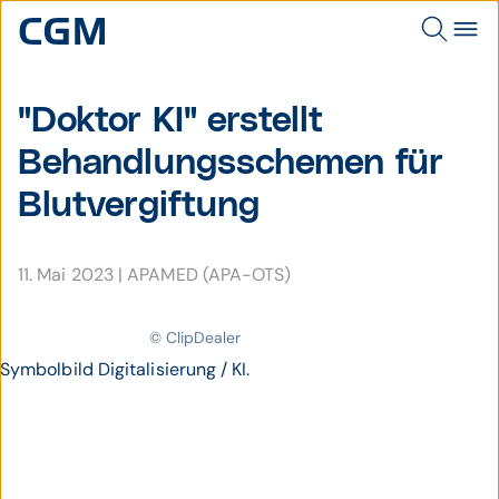
"Doktor KI" erstellt
Behandlungs­schemen für
Blut­ver­giftung
11. Mai 2023
|
APAMED (APA-OTS)
© ClipDealer
Symbolbild Digitalisierung / KI.