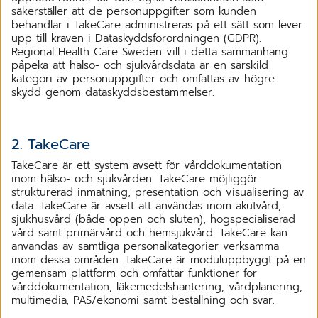
säkerställer att de personuppgifter som kunden
behandlar i TakeCare administreras på ett sätt som lever
upp till kraven i Dataskyddsförordningen (GDPR).
Regional Health Care Sweden vill i detta sammanhang
påpeka att hälso- och sjukvårdsdata är en särskild
kategori av personuppgifter och omfattas av högre
skydd genom dataskyddsbestämmelser.
2. TakeCare
TakeCare är ett system avsett för vårddokumentation
inom hälso- och sjukvården. TakeCare möjliggör
strukturerad inmatning, presentation och visualisering av
data. TakeCare är avsett att användas inom akutvård,
sjukhusvård (både öppen och sluten), högspecialiserad
vård samt primärvård och hemsjukvård. TakeCare kan
användas av samtliga personalkategorier verksamma
inom dessa områden. TakeCare är moduluppbyggt på en
gemensam plattform och omfattar funktioner för
vårddokumentation, läkemedelshantering, vårdplanering,
multimedia, PAS/ekonomi samt beställning och svar.