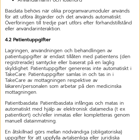
Basdata behövs när olika programvarumoduler används
för att utföra åtgärder och det används automatiskt.
Överföringen till tredje part utförs efter förhandstillstånd
eller användarinteraktion.
4.2 Patientuppgifter
Lagringen, användningen och behandlingen av
patientuppgifter är endast tillåten med patientens (den
registrerade) samtycke eller baserat på en laglig
skyldighet. Patientuppgifter genereras inte automatiskt i
TakeCare. Patientuppgifter samlas in och tas in i
TakeCare av mottagningen respektive av
läkaren/personalen som arbetar på den medicinska
mottagningen.
Patientbasdata: Patientbasdata infångas och matas in
automatiskt med hjälp av elektronisk datamedia (t ex
patientkort) och/eller inmatas eller kompletteras genom
manuell datainmatning.
En åtskillnad görs mellan nödvändiga (obligatoriska)
uppgifter för att uppfylla avtalsenliga eller juridiska