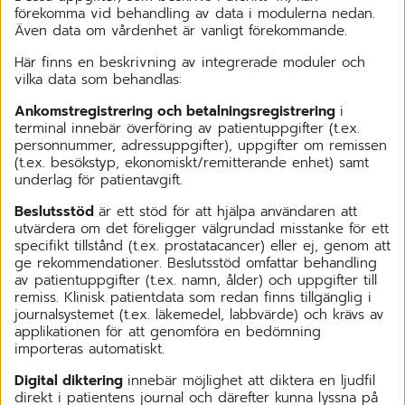
förekomma vid behandling av data i modulerna nedan.
Även data om vårdenhet är vanligt förekommande.
Här finns en beskrivning av integrerade moduler och
vilka data som behandlas:
Ankomstregistrering och betalningsregistrering
i
terminal innebär överföring av patientuppgifter (t.ex.
personnummer, adressuppgifter), uppgifter om remissen
(t.ex. besökstyp, ekonomiskt/remitterande enhet) samt
underlag för patientavgift.
Beslutsstöd
är ett stöd för att hjälpa användaren att
utvärdera om det föreligger välgrundad misstanke för ett
specifikt tillstånd (t.ex. prostatacancer) eller ej, genom att
ge rekommendationer. Beslutsstöd omfattar behandling
av patientuppgifter (t.ex. namn, ålder) och uppgifter till
remiss. Klinisk patientdata som redan finns tillgänglig i
journalsystemet (t.ex. läkemedel, labbvärde) och krävs av
applikationen för att genomföra en bedömning
importeras automatiskt.
Digital diktering
innebär möjlighet att diktera en ljudfil
direkt i patientens journal och därefter kunna lyssna på