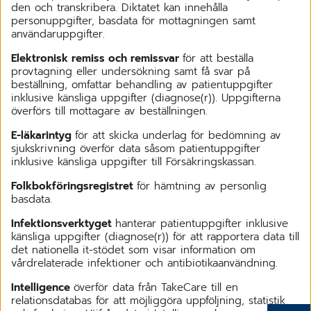
den och transkribera. Diktatet kan innehålla
personuppgifter, basdata för mottagningen samt
användaruppgifter.
Elektronisk remiss och remissvar
för att beställa
provtagning eller undersökning samt få svar på
beställning, omfattar behandling av patientuppgifter
inklusive känsliga uppgifter (diagnose(r)). Uppgifterna
överförs till mottagare av beställningen.
E-läkarintyg
för att skicka underlag för bedömning av
sjukskrivning överför data såsom patientuppgifter
inklusive känsliga uppgifter till Försäkringskassan.
Folkbokföringsregistret
för hämtning av personlig
basdata.
Infektionsverktyget
hanterar patientuppgifter inklusive
känsliga uppgifter (diagnose(r)) för att rapportera data till
det nationella it-stödet som visar information om
vårdrelaterade infektioner och antibiotikaanvändning.
Intelligence
överför data från TakeCare till en
relationsdatabas för att möjliggöra uppföljning, statistik