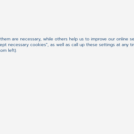
Följ oss på
hem are necessary, while others help us to improve our online s
ept necessary cookies", as well as call up these settings at any t
om left).
Synchronizing H
Vi möjliggör att hälsoin
med syftet att skapa för
hälsa, vård och omsorg.
VÅR VISION