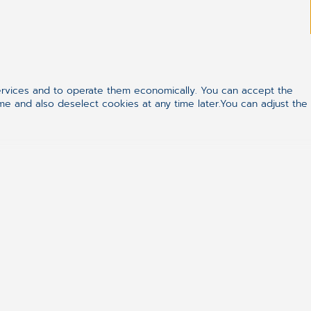
ervices and to operate them economically. You can accept the
ime and also deselect cookies at any time later.You can adjust the
ealthcare
formation är tillgänglig för den som har behov av den
utsättningar för ökad delaktighet och bästa möjliga