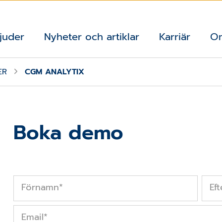
juder
Nyheter och artiklar
Karriär
O
ER
CGM ANALYTIX
Boka demo
Förnamn
*
Ef
Email
*