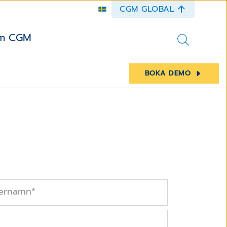
CGM GLOBAL
m CGM
BOKA DEMO
ternamn
*