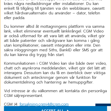
krävs några nedladdningar eller installationer. Du kan
enkelt få tillgång till tjänsten via din webbläsare, oavsett
vilket hårdvarualternativ du använder – dator, telefon
eller padda.
Du kommer alltid åt mottagningens plattform via samma
länk, vilket eliminerar eventuellt länkkrångel. CGM Video
är också utformad för att vara lätt att använda, vilket gör
att både patienter och vårdgivare kan komma i gång
utan komplikationer, oavsett integration eller inte. Den
säkra inloggningen med Siths, BankID eller SMS gör att
du kan känna dig trygg från start.
Kommunikationen i CGM Video kan ske både över video,
chatt och asynkrona meddelanden, vilket gör det lätt att
interagera. Dessutom kan du få en överblick över viktiga
dokument och anteckningar genom vår funktion för
dokumentdelning och hantering av hemuppgifter.
Vid intresse är du välkommen att kontakta din personliga
CGM säljrepresentant.
CGM J4:
forsaljning.cgmj4@cgm.com
ACCEPT ALL