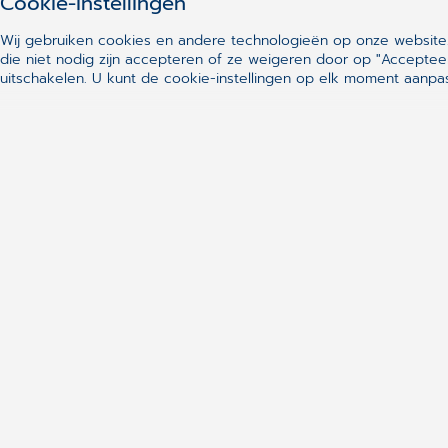
Cookie-instellingen
Wij gebruiken cookies en andere technologieën op onze website.
die niet nodig zijn accepteren of ze weigeren door op "Acceptee
uitschakelen. U kunt de cookie-instellingen op elk moment aanp
Snelle links
CGM Daktari
CGM Oxygen
CGM DentAdmin
CLICKDOC
CGM Videoconsultatie
CGM Channel
Molis