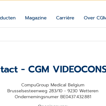
ducten
Magazine
Carrière
Over CG
tact - CGM VIDEOCON
CompuGroup Medical Belgium
Brusselsesteenweg 283/10 - 9230 Wetteren
Ondernemingsnumer BE0437.432.881