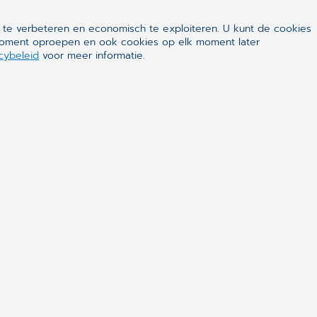
 te verbeteren en economisch te exploiteren. U kunt de cookies
k moment oproepen en ook cookies op elk moment later
cybeleid
voor meer informatie.
ealthcare
en van de wereldleiders in eHealth. De software is
che en organisatorische activiteiten in medische
aboratoria en ziekenhuizen te ondersteunen. Zijn
 alle partijen die bij het gezondheidssysteem
nline patiëntendossiers dragen bij tot een veiliger en
systeem.