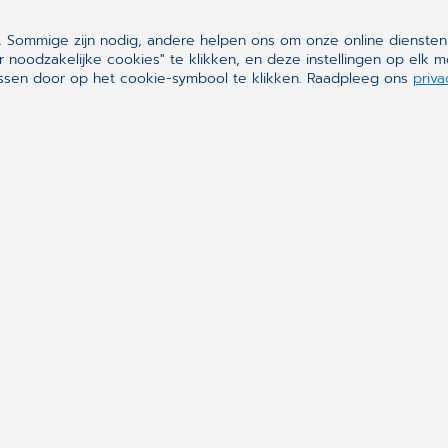
 Sommige zijn nodig, andere helpen ons om onze online diensten
Volg ons op
r noodzakelijke cookies" te klikken, en deze instellingen op el
assen door op het cookie-symbool te klikken. Raadpleeg ons
priva
Synchronizing H
CompuGroup Medical is e
ontworpen om alle medis
praktijken, apotheken, l
informatiesystemen, voor
betrokken zijn, en zijn o
efficiënter gezondheids