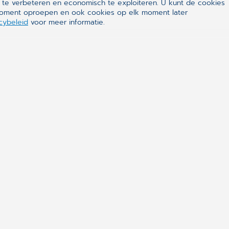
 te verbeteren en economisch te exploiteren. U kunt de cookies
k moment oproepen en ook cookies op elk moment later
cybeleid
voor meer informatie.
ealthcare
en van de wereldleiders in eHealth. De software is
che en organisatorische activiteiten in medische
aboratoria en ziekenhuizen te ondersteunen. Zijn
 alle partijen die bij het gezondheidssysteem
nline patiëntendossiers dragen bij tot een veiliger en
systeem.