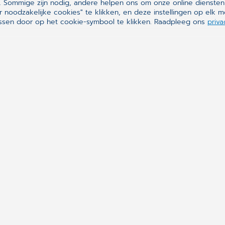
 Sommige zijn nodig, andere helpen ons om onze online diensten
Volg ons op
r noodzakelijke cookies" te klikken, en deze instellingen op el
assen door op het cookie-symbool te klikken. Raadpleeg ons
priva
Synchronizing H
CompuGroup Medical is e
ontworpen om alle medis
praktijken, apotheken, l
informatiesystemen, voor
betrokken zijn, en zijn o
efficiënter gezondheids
OVER ONS