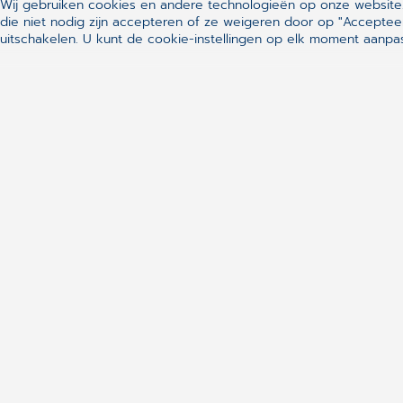
Wij gebruiken cookies en andere technologieën op onze website.
die niet nodig zijn accepteren of ze weigeren door op "Acceptee
uitschakelen. U kunt de cookie-instellingen op elk moment aanp
Snelle links
CGM Daktari
CGM Oxygen
CGM DentAdmin
CLICKDOC
CGM Videoconsultatie
CGM Channel
Molis