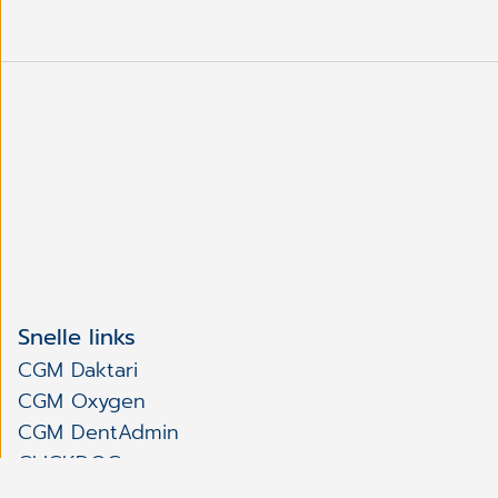
Snelle links
CGM Daktari
CGM Oxygen
CGM DentAdmin
CLICKDOC
CGM Videoconsultatie