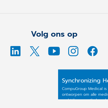
Volg ons op
Synchronizing H
CompuGroup Medical is e
ontworpen om alle medis
praktijken, apotheken, l
informatiesystemen, voor