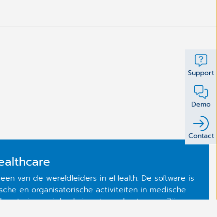
Support
Demo
Contact
ealthcare
en van de wereldleiders in eHealth. De software is
che en organisatorische activiteiten in medische
aboratoria en ziekenhuizen te ondersteunen. Zijn
 alle partijen die bij het gezondheidssysteem