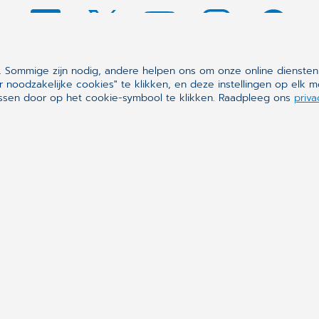
 Sommige zijn nodig, andere helpen ons om onze online diensten
r noodzakelijke cookies" te klikken, en deze instellingen op el
assen door op het cookie-symbool te klikken. Raadpleeg ons
priva
Synchronizing H
CompuGroup Medical is e
ontworpen om alle medis
praktijken, apotheken, l
informatiesystemen, voor
betrokken zijn, en zijn o
efficiënter gezondheids
OVER ONS