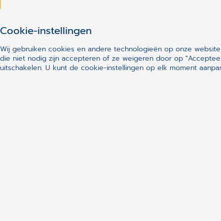
Cookie-instellingen
Wij gebruiken cookies en andere technologieën op onze website.
die niet nodig zijn accepteren of ze weigeren door op "Acceptee
Snelle links
uitschakelen. U kunt de cookie-instellingen op elk moment aanp
CGM Daktari
CGM Oxygen
CGM DentAdmin
CLICKDOC
CGM Videoconsultatie
CGM Channel
Molis