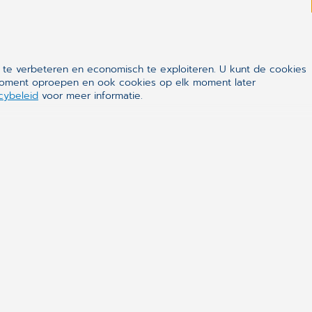
 te verbeteren en economisch te exploiteren. U kunt de cookies
k moment oproepen en ook cookies op elk moment later
cybeleid
voor meer informatie.
ealthcare
en van de wereldleiders in eHealth. De software is
che en organisatorische activiteiten in medische
aboratoria en ziekenhuizen te ondersteunen. Zijn
 alle partijen die bij het gezondheidssysteem
nline patiëntendossiers dragen bij tot een veiliger en
systeem.