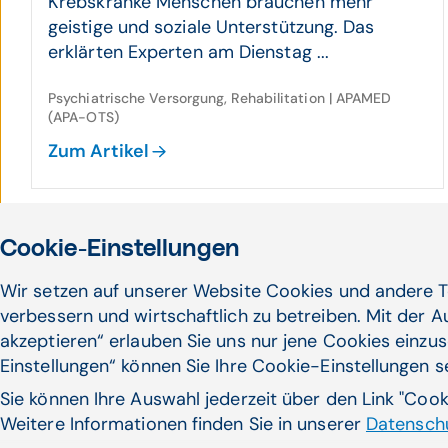
Krebskranke Menschen brauchen mehr
geistige und soziale Unterstützung. Das
erklärten Experten am Dienstag ...
Psychiatrische Versorgung, Rehabilitation | APAMED
(APA-OTS)
Zum Artikel
06.11.24
Cookie-Einstellungen
Reparatur mit Gen­schere kann zu
Wir setzen auf unserer Website Cookies und andere T
neuen Gen­defekten führen
verbessern und wirtschaftlich zu betreiben. Mit der 
Unter bestimmten Umständen kann die
akzeptieren“ erlauben Sie uns nur jene Cookies einzus
gezielte Korrektur fehlerhafter Abschnitte im
Einstellungen“ können Sie Ihre Cookie-Einstellungen 
Erbgut neue Gendefekte ...
Sie können Ihre Auswahl jederzeit über den Link "Coo
Weitere Informationen finden Sie in unserer
Datenschu