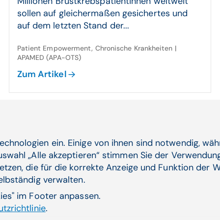
Millionen Brustkrebspatientinnen weltweit
sollen auf gleichermaßen gesichertes und
auf dem letzten Stand der...
Patient Empowerment, Chronische Krankheiten |
APAMED (APA-OTS)
Zum Artikel
29.10.24
Lungen­krebs: Indi­viduelle Therapien
echnologien ein. Einige von ihnen sind notwendig, wä
Karl Landsteiner Institut für Lungenforschung
Auswahl „Alle akzeptieren“ stimmen Sie der Verwendung
erzielt bahnbrechende Erfolge mit
etzen, die für die korrekte Anzeige und Funktion der W
innovativen ...
selbständig verwalten.
kies" im Footer anpassen.
tzrichtlinie
.
Personalisierte Medizin, Forschung, Patient