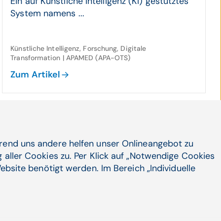
Ein auf Künstliche Intelligenz (KI) gestütztes
System namens ...
Künstliche Intelligenz, Forschung, Digitale
Transformation | APAMED (APA-OTS)
Zum Artikel
10.10.24
Viel zu wenig Krebs-Früh­er­ken­nung in
hrend uns andere helfen unser Onlineangebot zu
Öster­reich
 aller Cookies zu. Per Klick auf „Notwendige Cookies
Jährlich erhalten in Österreich rund 40.000
ebsite benötigt werden. Im Bereich „Individuelle
Menschen eine Krebsdiagnose. Doch viel zu
oft erfolgt das viel ...
Patient Empowerment, Chronische Krankheiten |