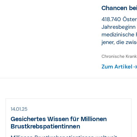
Chancen bei 
418.740 Öster
Jahresbeginn 
medizinische 
jener, die zwi
Chronische Kran
Zum Artikel
14.01.25
Gesicher­tes Wissen für Millionen
Brust­krebs­patien­tinnen