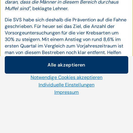
daran, dass die Männer in diesem Bereich durchaus
Muffel sind",
beklagte Lehner.
Die SVS habe sich deshalb die Prävention auf die Fahne
geschrieben. Für heuer sei das Ziel, die Anzahl der
Vorsorgeuntersuchungen für die vier Krebsarten um
30% zu steigern. Mit einem Anstieg von rund 8,6% im
ersten Quartal im Vergleich zum Vorjahreszeitraum ist
man von diesem Bestreben noch klar entfernt. Helfen
soll hier auch ein 100-Euro-Bonus für SVS-Versicherte,
Alle akzeptieren
die sich heuer einer solchen Untersuchung unterziehen.
Cookie-Einstellungen
"Es braucht den Schritt von einer Reparatur- zu einer
Notwendige Cookies akzeptieren
Wir setzen auf unserer Website Cookies und andere
Präventionsmedizin. Gerade beim Thema Krebs ist das
Technologien ein. Einige von ihnen sind notwendig, während
Individuelle Einstellungen
so leicht umsetzbar",
plädierte Lehner.
uns andere helfen unser Onlineangebot zu verbessern und
Impressum
Die vier Krebsarten seien deshalb gewählt
wirtschaftlich zu betreiben. Mit der Auswahl „Alle
worden, weil hier eine
akzeptieren“ stimmen Sie der Verwendung aller Cookies zu.
Per Klick auf „Notwendige Cookies akzeptieren“ erlauben Sie
Vorsorgeuntersuchung den größten Nutzen
uns nur jene Cookies einzusetzen, die für die korrekte
haben könne.
Anzeige und Funktion der Website benötigt werden. Im
Bereich „Individuelle Einstellungen“ können Sie Ihre Cookie-