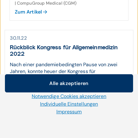
| CompuGroup Medical (CGM)
Zum Artikel
30.11.22
Rückblick Kongress für Allgemeinmedizin
2022
Nach einer pandemiebedingten Pause von zwei
Jahren, konnte heuer der Kongress für
Allgemeinmedizin in der Stadthalle Graz wieder
Alle akzeptieren
stattfinden. Auch wir waren mit unserem
Cookie-Einstellungen
Messestand dabei - das Highlight 2022: ...
Notwendige Cookies akzeptieren
Wir setzen auf unserer Website Cookies und andere
Technologien ein. Einige von ihnen sind notwendig, während
Individuelle Einstellungen
Praxissoftware, CGM MAXX | CompuGroup Medical
uns andere helfen unser Onlineangebot zu verbessern und
(CGM)
Impressum
wirtschaftlich zu betreiben. Mit der Auswahl „Alle
Zum Artikel
akzeptieren“ stimmen Sie der Verwendung aller Cookies zu.
Per Klick auf „Notwendige Cookies akzeptieren“ erlauben Sie
uns nur jene Cookies einzusetzen, die für die korrekte