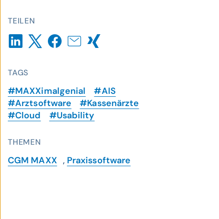
TEILEN
TAGS
#MAXXimalgenial
#AIS
#Arztsoftware
#Kassenärzte
#Cloud
#Usability
THEMEN
CGM MAXX
,
Praxissoftware