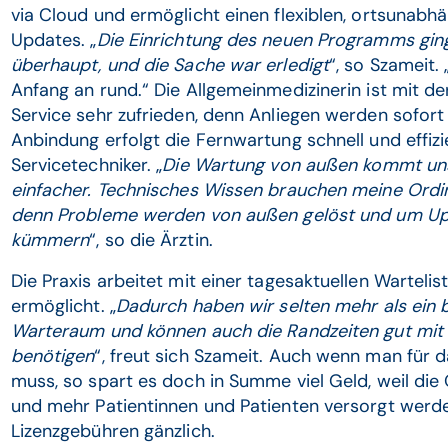
via Cloud und ermöglicht einen flexiblen, ortsunabh
Updates. „
Die Einrichtung des neuen Programms ging 
überhaupt, und die Sache war erledigt
“, so Szameit.
Anfang an rund.“ Die Allgemeinmedizinerin ist mit d
Service sehr zufrieden, denn Anliegen werden sofort
Anbindung erfolgt die Fernwartung schnell und effiz
Servicetechniker. „
Die Wartung von außen kommt uns s
einfacher. Technisches Wissen brauchen meine Ordin
denn Probleme werden von außen gelöst und um Up
kümmern
“, so die Ärztin.
Die Praxis arbeitet mit einer tagesaktuellen Wartelis
ermöglicht. „
Dadurch haben wir selten mehr als ein b
Warteraum und können auch die Randzeiten gut mit T
benötigen
“, freut sich Szameit. Auch wenn man für
muss, so spart es doch in Summe viel Geld, weil die
und mehr Patientinnen und Patienten versorgt werde
Lizenzgebühren gänzlich.