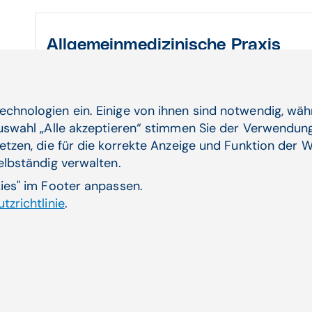
Allgemeinmedizinische Praxis
Dr. Larissa Szameit-Jeckl
Praxis für Allgemein- und Familienmedi
alle Kassen
echnologien ein. Einige von ihnen sind notwendig, wä
3 Mitarbeiterinnen
Auswahl „Alle akzeptieren“ stimmen Sie der Verwendung
Schwerpunkte: Schmerztherapie, chron
etzen, die für die korrekte Anzeige und Funktion der W
Akutversorgung und Gesundheitsmana
selbständig verwalten.
Storchengasse 20, 1150 Wien
kies" im Footer anpassen.
tzrichtlinie
.
zur webseite