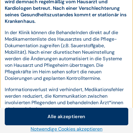
wird demnach regelmäßig vom Hausarzt und
Kardiologen betreut. Nach einer Verschlechterung
seines Gesundheitszustandes kommt er stationär ins
Krankenhaus.
In der Klinik können die Behandelnden direkt auf die
Medikamentenliste des Hausarztes und die Pflege-
Dokumentation zugreifen (z.B. Sauerstoffgabe,
Mobilität). Nach einer diuretischen Neueinstellung
werden die Änderungen automatisiert in die Systeme
von Hausarzt und Pflegeheim übertragen. Die
Pflegekräfte im Heim sehen sofort die neuen
Dosierungen und geplanten Kontrolltermine.
Informationsverlust wird verhindert, Medikationsfehler
werden reduziert, die Kommunikation zwischen
involvierten Pflegenden und behandelnden Ärzt*innen
wird vereinfacht.
Alle akzeptieren
Cookie-Einstellungen
Was könnte KI-Unterstützung hierzu
Notwendige Cookies akzeptieren
Wir setzen auf unserer Website Cookies und andere