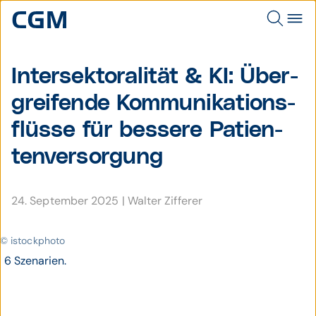
Intersektoralität & KI: Über­
greifende Kom­muni­kations­
flüsse für bessere Patien­
tenver­sorgung
24. September 2025
|
Walter Zifferer
© istockphoto
6 Szenarien.