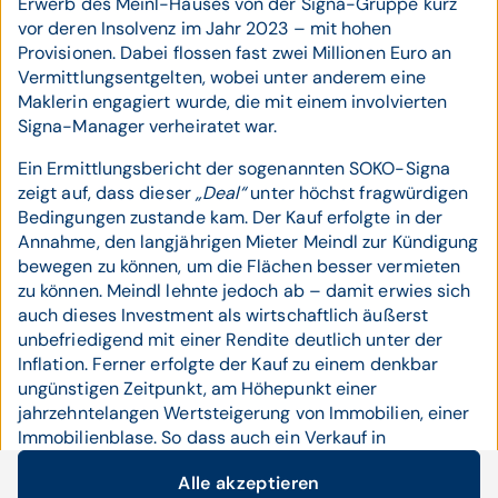
Erwerb des Meinl-Hauses von der Signa-Gruppe kurz
vor deren Insolvenz im Jahr 2023 – mit hohen
Provisionen. Dabei flossen fast zwei Millionen Euro an
Vermittlungsentgelten, wobei unter anderem eine
Maklerin engagiert wurde, die mit einem involvierten
Signa-Manager verheiratet war.
Ein Ermittlungsbericht der sogenannten SOKO-Signa
zeigt auf, dass dieser
„Deal“
unter höchst fragwürdigen
Bedingungen zustande kam. Der Kauf erfolgte in der
Annahme, den langjährigen Mieter Meindl zur Kündigung
bewegen zu können, um die Flächen besser vermieten
zu können. Meindl lehnte jedoch ab – damit erwies sich
auch dieses Investment als wirtschaftlich äußerst
unbefriedigend mit einer Rendite deutlich unter der
Inflation. Ferner erfolgte der Kauf zu einem denkbar
ungünstigen Zeitpunkt, am Höhepunkt einer
jahrzehntelangen Wertsteigerung von Immobilien, einer
Immobilienblase. So dass auch ein Verkauf in
absehbarer Zeit vermutlich nur mit Verlust möglich ist.
Alle akzeptieren