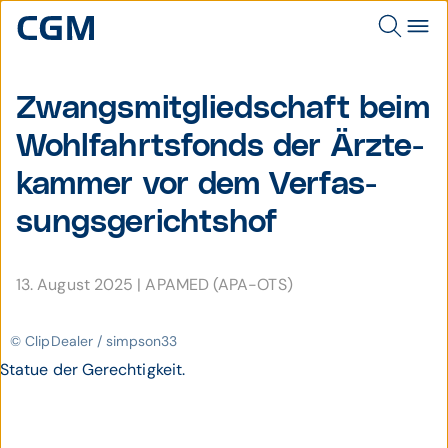
Zwangsmit­gliedschaft beim
Wohl­fahrts­fonds der Ärzte­
kammer vor dem Verfas­
sungs­gerichts­hof
13. August 2025
|
APAMED (APA-OTS)
© ClipDealer / simpson33
Statue der Gerechtigkeit.