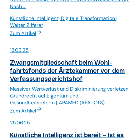
Nach ...
Künstliche Intelligenz, Digitale Transformation |
Walter Zifferer
Zum Artikel
13.08.25
Zwangsmit­gliedschaft beim Wohl­
fahrts­fonds der Ärzte­kammer vor dem
Verfas­sungs­gerichts­hof
Massiver Wertverlust und Diskriminierung verletzen
Grundrecht auf Eigentum und ...
Gesundheitsreform | APAMED (APA-OTS)
Zum Artikel
25.06.25
Künst­liche Intelli­genz ist bereit – Ist es