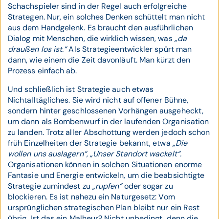
Schachspieler sind in der Regel auch erfolgreiche
Strategen. Nur, ein solches Denken schüttelt man nicht
aus dem Handgelenk. Es braucht den ausführlichen
Dialog mit Menschen, die wirklich wissen, was
„da
draußen los ist.“
Als Strategieentwickler spürt man
dann, wie einem die Zeit davonläuft. Man kürzt den
Prozess einfach ab.
Und schließlich ist Strategie auch etwas
Nichtalltägliches. Sie wird nicht auf offener Bühne,
sondern hinter geschlossenen Vorhängen ausgeheckt,
um dann als Bombenwurf in der laufenden Organisation
zu landen. Trotz aller Abschottung werden jedoch schon
früh Einzelheiten der Strategie bekannt, etwa
„Die
wollen uns auslagern“,
„Unser Standort wackelt“.
Organisationen können in solchen Situationen enorme
Fantasie und Energie entwickeln, um die beabsichtigte
Strategie zumindest zu
„rupfen“
oder sogar zu
blockieren. Es ist nahezu ein Naturgesetz: Vom
ursprünglichen strategischen Plan bleibt nur ein Rest
übrig. Ist das ein Malheur? Nicht unbedingt, denn die