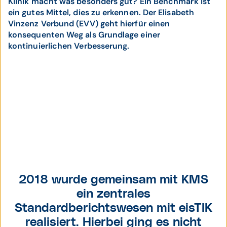
Klinik macht was besonders gut? Ein Benchmark ist
ein gutes Mittel, dies zu erkennen. Der Elisabeth
Vinzenz Verbund (EVV) geht hierfür einen
konsequenten Weg als Grundlage einer
kontinuierlichen Verbesserung.
Andreas Hill,
Leitung Controlling,
2018 wurde gemeinsam mit KMS
Elisabeth Vinzenz
ein zentrales
Verbund (EVV)
Standardberichtswesen mit eisTIK
realisiert. Hierbei ging es nicht