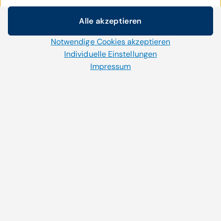
Link zum offenen Brief im Internet
Alle akzeptieren
Cookie-Einstellungen
Notwendige Cookies akzeptieren
Wir setzen auf unserer Website Cookies und andere
Technologien ein. Einige von ihnen sind notwendig, während
Individuelle Einstellungen
TEILEN
uns andere helfen unser Onlineangebot zu verbessern und
Impressum
wirtschaftlich zu betreiben. Mit der Auswahl „Alle
akzeptieren“ stimmen Sie der Verwendung aller Cookies zu.
Per Klick auf „Notwendige Cookies akzeptieren“ erlauben Sie
TAGS
uns nur jene Cookies einzusetzen, die für die korrekte
Anzeige und Funktion der Website benötigt werden. Im
#App
#Datenschutz
Bereich „Individuelle Einstellungen“ können Sie Ihre Cookie-
#Bewegungsdaten
#Ethik
Einstellungen selbständig verwalten.
#Wearables
#COVID19
Sie können Ihre Auswahl jederzeit über den Link "Cookies" im
Footer anpassen.
THEMEN
Weitere Informationen finden Sie in unserer
Mobile Lösungen
,
Datensicherheit &
Datenschutzrichtlinie
.
Cyber Security