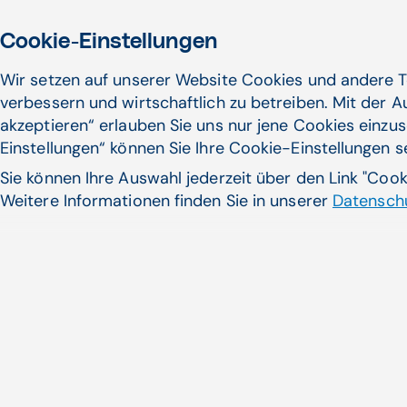
niedergelassener Ärzte...
Cookie-Einstellungen
Primärversorgungseinheiten, Vernetzung im
Gesundheitswesen | Walter Zifferer
Wir setzen auf unserer Website Cookies und andere T
Zum Artikel
verbessern und wirtschaftlich zu betreiben. Mit der 
akzeptieren“ erlauben Sie uns nur jene Cookies einzus
Einstellungen“ können Sie Ihre Cookie-Einstellungen 
Sie können Ihre Auswahl jederzeit über den Link "Coo
09.07.24
Weitere Informationen finden Sie in unserer
Datenschu
Gemeinnützigkeit in Gesundheit und
Pflege?
Vor dem Hintergrund der Übernahme des
heimischen Gesundheitsdienstleisters
VAMED durch das französische ...
Pflegemanagement, Personalmanagement | APAMED
(APA-OTS)