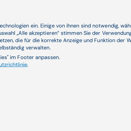
Primärversorgungseinheiten, Vernetzung im
Gesundheitswesen, Chronische Krankheiten | APAMED
(APA-OTS)
echnologien ein. Einige von ihnen sind notwendig, wä
Zum Artikel
Auswahl „Alle akzeptieren“ stimmen Sie der Verwendung
etzen, die für die korrekte Anzeige und Funktion der W
selbständig verwalten.
kies" im Footer anpassen.
01.07.24
tzrichtlinie
.
Einzelordi­na­tionen künftig in der
Minder­heit?
Österreichs öffentliche
Gesundheitsversorgung steht vor einem
radikalen Strukturwandel: Bis 2030 werde
die ...
Primärversorgungseinheiten | APAMED (APA-OTS)