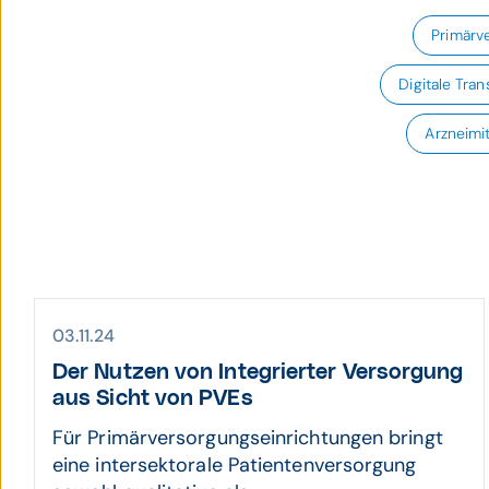
Primärv
Digitale Tra
Arzneimit
03.11.24
Der Nutzen von Inte­grierter Ver­sor­gung
aus Sicht von PVEs
Für Primärversorgungseinrichtungen bringt
eine intersektorale Patientenversorgung