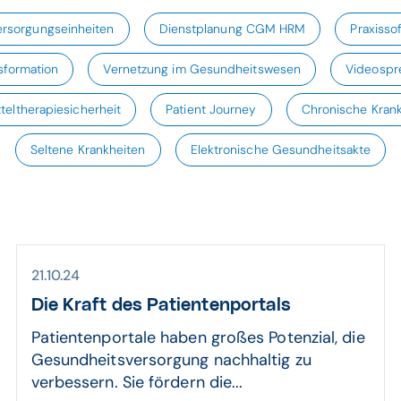
ersorgungseinheiten
Dienstplanung CGM HRM
Praxisso
nsformation
Vernetzung im Gesundheitswesen
Videospr
teltherapiesicherheit
Patient Journey
Chronische Kran
Seltene Krankheiten
Elektronische Gesundheitsakte
21.10.24
Die Kraft des Patienten­portals
Patientenportale haben großes Potenzial, die
Gesundheitsversorgung nachhaltig zu
verbessern. Sie fördern die...