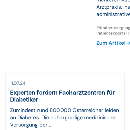
Arztpraxis, i
administrativ
Primärversorgung
Patientenportal | 
Zum Artikel
11.07.24
Experten fordern Fach­arzt­zentren für
Dia­betiker
Zumindest rund 800.000 Österreicher leiden
an Diabetes. Die höhergradige medizinische
Versorgung der ...