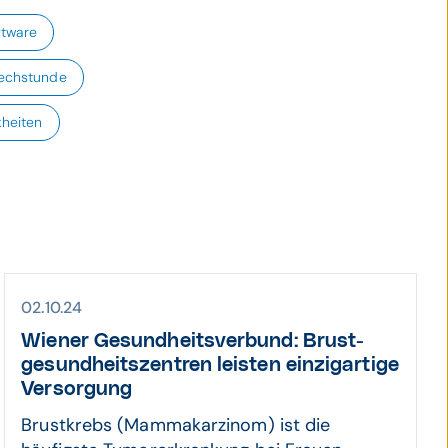
ftware
echstunde
kheiten
02.10.24
Wiener Gesund­heits­verbund: Brust­
gesund­heits­zentren leisten einzig­artige
Ver­sor­gung
Brustkrebs (Mammakarzinom) ist die