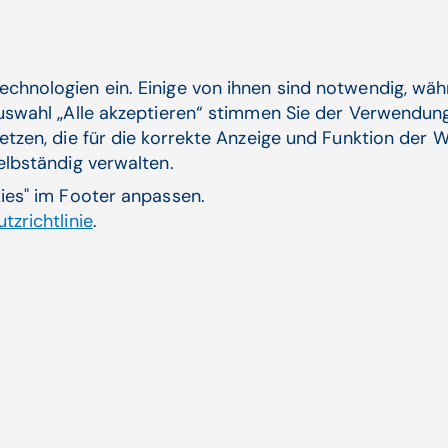
aus."
echnologien ein. Einige von ihnen sind notwendig, wä
Jetzt untertreiben Sie …
Auswahl „Alle akzeptieren“ stimmen Sie der Verwendung
"Nein, das tue ich nicht. Der aktuelle Drang in die Wa
etzen, die für die korrekte Anzeige und Funktion der W
viel zu tun mit dem Ärztezeitgesetz, das vor rund z
selbständig verwalten.
meiner Ausbildung und später als Oberarzt 80 und 
kies" im Footer anpassen.
Ich habe mich nie beschwert, weil ich und meine Ko
tzrichtlinie
.
Durch Arbeitszeitregelungen für Spitals­ärztInnen wur
Person begrenzt, sondern auch das Gehalt deutlich ge
gewonnenen Freizeit ihre finanzielle Basis auf. Ich b
Spitalsarztes so gut entlohnt werden muss, dass eine 
Ab 1.1. 2025 soll die Diagnosecodieru
verpflichtend werden. Wie werden Si