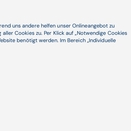
hrend uns andere helfen unser Onlineangebot zu
 aller Cookies zu. Per Klick auf „Notwendige Cookies
hlarztpraxis hat bei den Klinikärzten
ebsite benötigt werden. Im Bereich „Individuelle
ehn Jahren gekommen ist. Ich habe in
100 Stunden in der Woche gearbeitet.
llegen auf gutes Geld gekommen sind.
de nicht nur die Arbeitszeit pro
senkt. Viele bessern jetzt in der
in der Ansicht, dass der Beruf des
Wahlarzttätigkeit sich erübrigt."
ng auch für Wahlärzte
e damit im Haus umgehen?