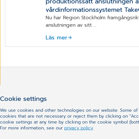
produktionssatt anslutningen a
vårdinformationssystemet TakeC
Nu har Region Stockholm framgångsrik
anslutningen av sitt ...
Läs mer
Har du inte hittat vad du le
Cookie settings
We use cookies and other technologies on our website. Some of t
cookies that are not necessary or reject them by clicking on "Acc
cookie settings at any time by clicking on the cookie symbol (bott
For more information, see our
privacy policy
.