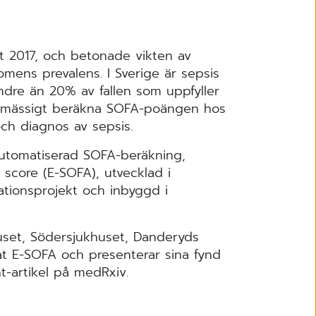
t 2017, och betonade vikten av
omens prevalens. I Sverige är sepsis
dre än 20% av fallen som uppfyller
tinmässigt beräkna SOFA-poängen hos
och diagnos av sepsis.
utomatiserad SOFA-beräkning,
 score (E-SOFA), utvecklad i
tionsprojekt och inbyggd i
huset, Södersjukhuset, Danderyds
rat E-SOFA och presenterar sina fynd
nt-artikel på medRxiv.