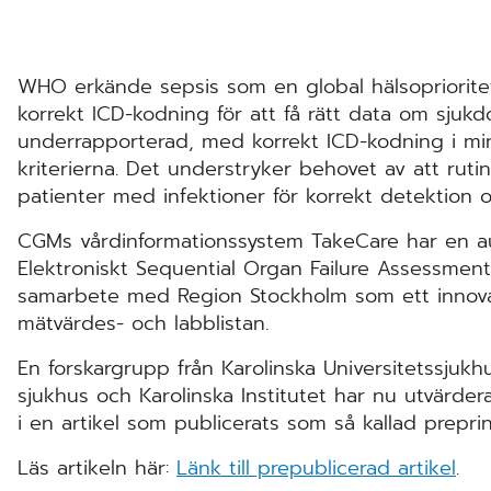
WHO erkände sepsis som en global hälsopriorite
korrekt ICD-kodning för att få rätt data om sjukd
underrapporterad, med korrekt ICD-kodning i min
kriterierna. Det understryker behovet av att ru
patienter med infektioner för korrekt detektion 
CGMs vårdinformationssystem TakeCare har en a
Elektroniskt Sequential Organ Failure Assessment
samarbete med Region Stockholm som ett innova
mätvärdes- och labblistan.
En forskargrupp från Karolinska Universitetssjuk
sjukhus och Karolinska Institutet har nu utvärde
i en artikel som publicerats som så kallad prepri
Läs artikeln här:
Länk till prepublicerad artikel
.