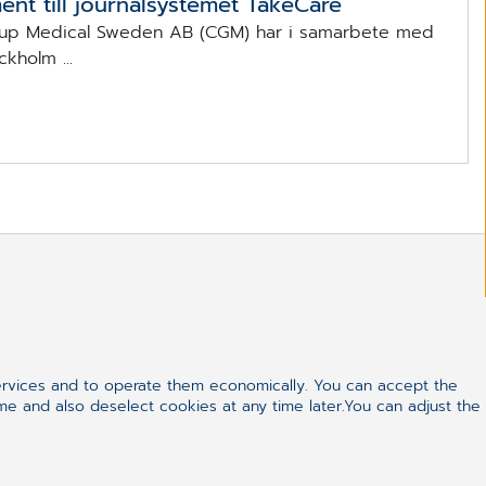
nt till journalsystemet TakeCare
p Medical Sweden AB (CGM) har i samarbete med
kholm ...
Kontakta vår kundtjänst
direkt:
ervices and to operate them economically. You can accept the
ime and also deselect cookies at any time later.You can adjust the
+46 (0) 8 411 55 50
info.se@cgm.com