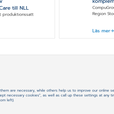
v
kompleme
are till NLL
CompuGrou
Region Stoc
t produktionssatt
Läs mer
tar efter?
hem are necessary, while others help us to improve our online s
ept necessary cookies", as well as call up these settings at any t
om left).