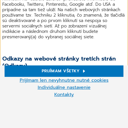
Facebooku, Twitteru, Pinterestu, Google atď. Do USA a
prípadne sa tam tiež uloží. Na našich webových stránkach
používame tzv. Techniku 2 kliknutia, čo znamená, že tlačidlá
sú deaktivované a po prvom kliknutí sa nespoja so
servermi sociálnych sietí. Až po zobrazení vizuálnej
indikácie a následnom druhom kliknutí budete
presmerovaný(a) do vybranej sociálnej siete.
Odkazy na webové stránky tretích strán
(Odkazy)
PRIJÍMAM VŠETKY
CompuGroup Medical Slovensko s.r.o. nemá vplyv na obsah
Nastavenie cookies
webových stránok tretích strán dostupných cez odkaz. Pred
Prijímam len nevyhnutne nutné cookies
vytvorením odkazu boli tieto webové stránky dôkladne
Na našich webových stránkach používame súbory cookie a ďalšie
Individuálne nastavenie
Viac
preskúmané. Napriek tomu nemožno vylúčiť, že
technológie. Niektoré z nich sú nevyhnutné, zatiaľ čo iné nám
Kontakty
pomáhajú zlepšovať naše online služby. Súbory cookie, ktoré nie
prevádzkovatelia príslušných webových stránok už zmenili
sú nutné, môžete prijať alebo odmietnuť kliknutím na "Prijať
obsah, čo môže porušovať platné zákony alebo byť v
potrebné súbory cookie", toto nastavenie môžete kedykoľvek
rozpore s našou firemnou filozofiou.
znovu vyvolať a upraviť výber súborov cookie.
Kliknutím na odkazy webových stránok tretích strán
Nastavenia súborov cookie môžete kedykoľvek upraviť kliknutím
zobrazených na našich webových stránkach alebo podľa
na symbol súborov cookie (vľavo dolu).
týchto pokynov môže následne viesť k zhromažďovaniu