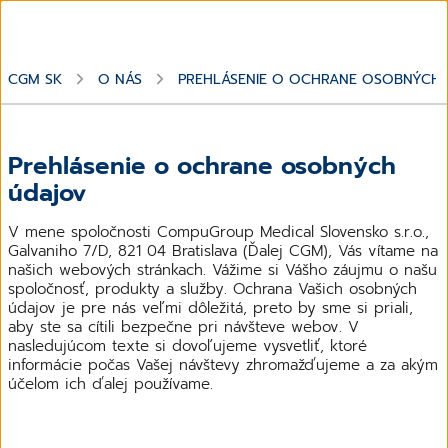
CGM SK
O NÁS
PREHLÁSENIE O OCHRANE OSOBNÝCH
Prehlásenie o ochrane osobných
údajov
V mene spoločnosti CompuGroup Medical Slovensko s.r.o.,
Galvaniho 7/D, 821 04 Bratislava (Ďalej CGM), Vás vítame na
našich webových stránkach. Vážime si Vášho záujmu o našu
spoločnosť, produkty a služby. Ochrana Vašich osobných
údajov je pre nás veľmi dôležitá, preto by sme si priali,
aby ste sa cítili bezpečne pri návšteve webov. V
nasledujúcom texte si dovoľujeme vysvetliť, ktoré
informácie počas Vašej návštevy zhromažďujeme a za akým
účelom ich ďalej používame.