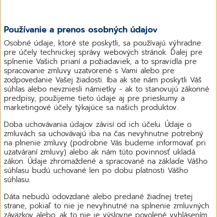
Používanie a prenos osobných údajov
Osobné údaje, ktoré ste poskytli, sa používajú výhradne
pre účely technickej správy webových stránok. Ďalej pre
splnenie Vašich prianí a požiadaviek, a to spravidla pre
spracovanie zmluvy uzatvorené s Vami alebo pre
zodpovedanie Vašej žiadosti. Iba ak ste nám poskytli Váš
súhlas alebo nevzniesli námietky - ak to stanovujú zákonné
predpisy, použijeme tieto údaje aj pre prieskumy a
marketingové účely týkajúce sa našich produktov.
Doba uchovávania údajov závisí od ich účelu. Údaje o
zmluvách sa uchovávajú iba na čas nevyhnutne potrebný
na plnenie zmluvy (podrobne Vás budeme informovať pri
uzatváraní zmluvy) alebo ak nám túto povinnosť ukladá
zákon. Údaje zhromaždené a spracované na základe Vášho
súhlasu budú uchované len po dobu platnosti Vášho
súhlasu.
Dáta nebudú odovzdané alebo predané žiadnej tretej
strane, pokiaľ to nie je nevyhnutné na splnenie zmluvných
záväzkov alebo, ak to nie je výslovne povolené vyhlásením