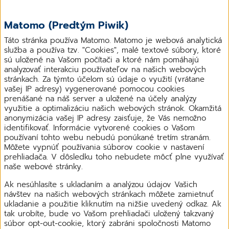
Matomo (Predtým Piwik)
Táto stránka používa Matomo. Matomo je webová analytická
služba a používa tzv. "Cookies", malé textové súbory, ktoré
sú uložené na Vašom počítači a ktoré nám pomáhajú
analyzovať interakciu používateľov na našich webových
stránkach. Za týmto účelom sú údaje o využití (vrátane
vašej IP adresy) vygenerované pomocou cookies
prenášané na náš server a uložené na účely analýzy
využitie a optimalizáciu našich webových stránok. Okamžitá
anonymizácia vašej IP adresy zaisťuje, že Vás nemožno
identifikovať. Informácie vytvorené cookies o Vašom
používaní tohto webu nebudú ponúkané tretím stranám.
Môžete vypnúť používania súborov cookie v nastavení
prehliadača. V dôsledku toho nebudete môcť plne využívať
naše webové stránky.
Ak nesúhlasíte s ukladaním a analýzou údajov Vašich
návštev na našich webových stránkach môžete zamietnuť
ukladanie a použitie kliknutím na nižšie uvedený odkaz. Ak
tak urobíte, bude vo Vašom prehliadači uložený takzvaný
súbor opt-out-cookie, ktorý zabráni spoločnosti Matomo