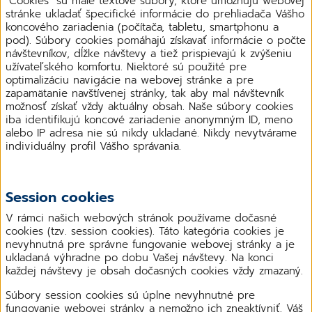
"Cookies" sú malé textové súbory, ktoré umožňujú webovej
stránke ukladať špecifické informácie do prehliadača Vášho
koncového zariadenia (počítača, tabletu, smartphonu a
pod). Súbory cookies pomáhajú získavať informácie o počte
návštevníkov, dĺžke návštevy a tiež prispievajú k zvýšeniu
užívateľského komfortu. Niektoré sú použité pre
optimalizáciu navigácie na webovej stránke a pre
zapamätanie navštívenej stránky, tak aby mal návštevník
možnosť získať vždy aktuálny obsah. Naše súbory cookies
iba identifikujú koncové zariadenie anonymným ID, meno
alebo IP adresa nie sú nikdy ukladané. Nikdy nevytvárame
individuálny profil Vášho správania.
Session cookies
V rámci našich webových stránok používame dočasné
cookies (tzv. session cookies). Táto kategória cookies je
nevyhnutná pre správne fungovanie webovej stránky a je
ukladaná výhradne po dobu Vašej návštevy. Na konci
každej návštevy je obsah dočasných cookies vždy zmazaný.
Súbory session cookies sú úplne nevyhnutné pre
fungovanie webovej stránky a nemožno ich zneaktívniť. Váš