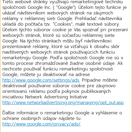
Tieto webové stránky využívajú remarketingové techniku
spoločnosti Google Inc. ( "Google"). Účelom tejto funkcie je
ukázať návštevníkom webových stránok na záujmoch
reklamy v reklamnej sieti Google. Prehliadač návštevníka
ukladá do počítača tzv. "Cookies", malé textové súbory.
Účelom týchto súborov cookie je Vás spoznať pri prezeraní
webových stránok, ktoré sú súčasťou reklamnej siete
Google. Na týchto stránkach môžu byť návštevníkovi
prezentované reklamy, ktoré sa vzťahujú k obsahu skôr
navštívených webových stránok používajúcich funkciu
remarketingu Google. Podľa spoločnosti Google nie sú v
tomto procese zhromažďované žiadne osobné údaje. Ak
nechcete používať funkciu remarketingu spoločnosti
Google, môžete ju deaktivovať na adrese
http://www.google.com/settings/ads
. Prípadne môžete
deaktivovať používanie súborov cookie pre záujmovo
orientovanú reklamu podľa pokynov publikovaných
iniciatívou Network Advertising Initiative
http://www.networkadvertising.org/managing/opt_out.asp
.
Ďalšie informácie o remarketingu Google a vyhlásenie o
ochrane osobných údajov nájdete tu:
http://www.google.com/privacy/ads/
.