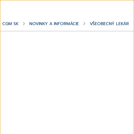
CGM SK
NOVINKY A INFORMÁCIE
VŠEOBECNÝ LEKÁR
Dokumentácia
Všeobecný lekár