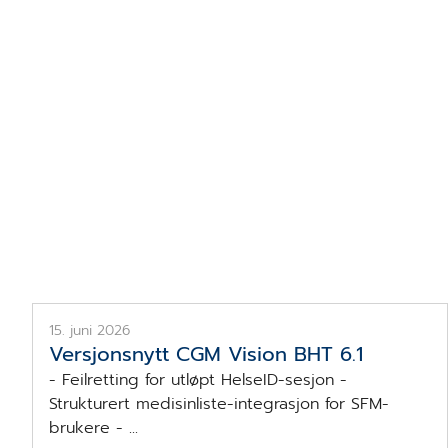
CGM Vision BHT versjon 6.1
15. juni 2026
Versjonsnytt CGM Vision BHT 6.1
- Feilretting for utløpt HelseID-sesjon -
Strukturert medisinliste-integrasjon for SFM-
brukere - ...