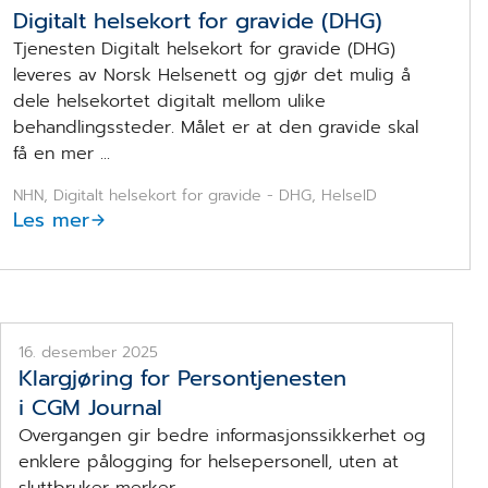
Digitalt helsekort for gravide (DHG)
Tjenesten Digitalt helsekort for gravide (DHG)
leveres av Norsk Helsenett og gjør det mulig å
dele helsekortet digitalt mellom ulike
behandlingssteder. Målet er at den gravide skal
få en mer ...
NHN, Digitalt helsekort for gravide - DHG, HelseID
Les mer
Far og datter i sofa. Foto.
16. desember 2025
Klargjøring for Persontjenesten
i CGM Journal
Overgangen gir bedre informasjonssikkerhet og
enklere pålogging for helsepersonell, uten at
sluttbruker merker ...