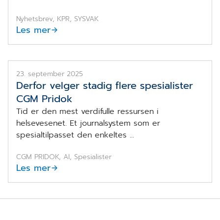
Nyhetsbrev, KPR, SYSVAK
Les mer
Slik sparer spesialister tid med CGM Pridok
23. september 2025
Derfor velger stadig flere spesialister
CGM Pridok
Tid er den mest verdifulle ressursen i
helsevesenet. Et journalsystem som er
spesialtilpasset den enkeltes ...
CGM PRIDOK, AI, Spesialister
Les mer