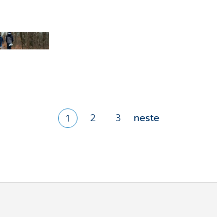
 versjon 140
2
3
neste
1