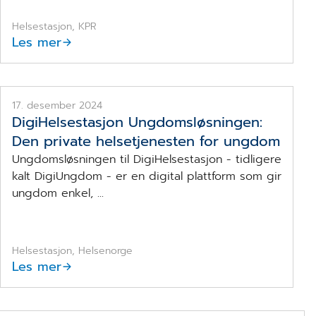
Helsestasjon, KPR
Les mer
DigiHelsestasjon Ungdomsløsningen
17. desember 2024
DigiHelsestasjon Ungdomsløsningen:
Den private helsetjenesten for ungdom
Ungdomsløsningen til DigiHelsestasjon - tidligere
kalt DigiUngdom - er en digital plattform som gir
ungdom enkel, ...
Helsestasjon, Helsenorge
Les mer