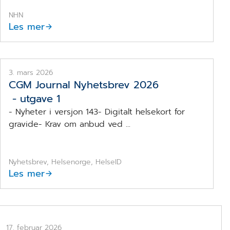
NHN
Les mer
CGM Journal nyhetsbrev 2026, utgave 1.
Solnedgang.
3. mars 2026
CGM Journal Nyhetsbrev 2026
- utgave 1
- Nyheter i versjon 143- Digitalt helsekort for
gravide- Krav om anbud ved ...
Nyhetsbrev, Helsenorge, HelseID
Les mer
17. februar 2026