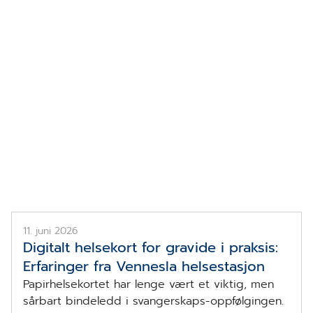
Oversikt
Alle artikler
Jorunn Erikstein Nordvoll og Elin Osmundsen fra
Vennesla Helsestasjon
11. juni 2026
Digitalt helsekort for gravide i praksis:
Erfaringer fra Vennesla helsestasjon
Papirhelsekortet har lenge vært et viktig, men
sårbart bindeledd i svangerskaps-oppfølgingen.