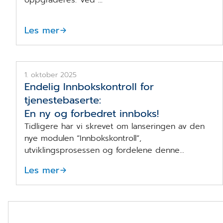
Les mer
Innbokskontroll i CGM Journal med kaffekopp
1. oktober 2025
Endelig Innbokskontroll for
tjenestebaserte:
En ny og forbedret innboks!
Tidligere har vi skrevet om lanseringen av den
nye modulen “Innbokskontroll”,
utviklingsprosessen og fordelene denne...
Les mer