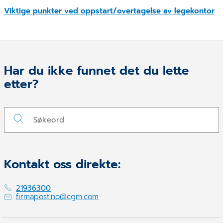
Viktige punkter ved oppstart/overtagelse av legekontor
Har du ikke funnet det du lette
etter?
Kontakt oss direkte:
21936300
firmapost.no@cgm.com