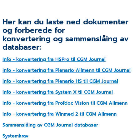
mulighet til å gjøre eventuelle konfigureringer.
Det må være en person (må ikke være IT) tilgjengelig
for oppkobling/sette opp fjernstyring mot oss.
Her kan du laste ned dokumenter
og forberede for
konvertering og sammenslåing av
databaser:
Info - konvertering fra HSPro til CGM Journal
Info - konvertering fra Plenario Allmenn til CGM Journal
Info - konvertering fra Plenario HS til CGM Journal
Info - konvertering fra System X til CGM Journal
Info - konvertering fra Profdoc Vision til CGM Allmenn
Info - konvertering fra Winmed 2 til CGM Allmenn
Sammenslåing av CGM Journal databaser
Systemkrav