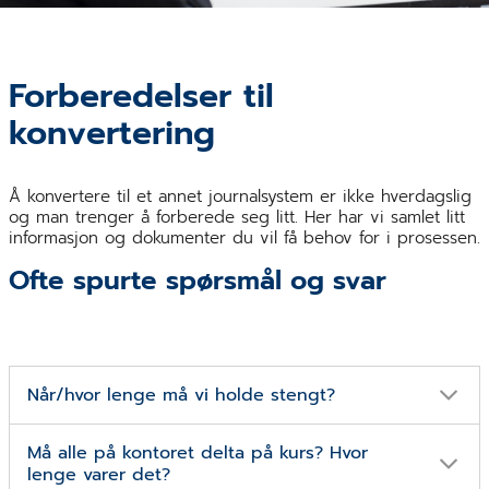
Forberedelser til
konvertering
Å konvertere til et annet journalsystem er ikke hverdagslig
og man trenger å forberede seg litt. Her har vi samlet litt
informasjon og dokumenter du vil få behov for i prosessen.
Ofte spurte spørsmål og svar
Når/hvor lenge må vi holde stengt?
Kontoret må holde stengt på kursdagen og dagen det
Må alle på kontoret delta på kurs? Hvor
konverteres. Oppstartsdagen må dere kun ha halv
lenge varer det?
pasientliste.