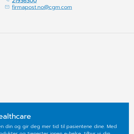
21936300
firmapost.no@cgm.com
ealthcare
en din og gir deg mer tid til pasientene dine. Med
odukter og tjenester innen e-helse, tilbyr vi din