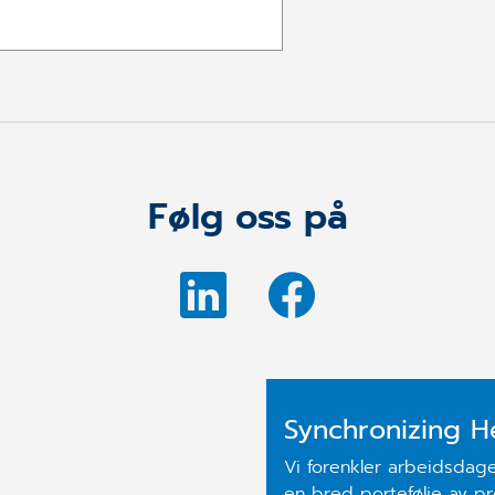
Følg oss på
Synchronizing H
Vi forenkler arbeidsdag
en bred portefølje av pr