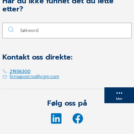
Har du ikke funnet det du lette
etter?
Kontakt oss direkte:
21936300
firmapost.no@cgm.com
Mer
Følg oss på