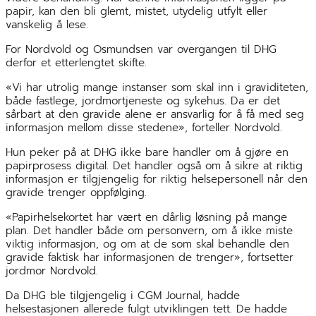
papir, kan den bli glemt, mistet, utydelig utfylt eller
vanskelig å lese.
For Nordvold og Osmundsen var overgangen til DHG
derfor et etterlengtet skifte.
«Vi har utrolig mange instanser som skal inn i graviditeten,
både fastlege, jordmortjeneste og sykehus. Da er det
sårbart at den gravide alene er ansvarlig for å få med seg
informasjon mellom disse stedene», forteller Nordvold.
Hun peker på at DHG ikke bare handler om å gjøre en
papirprosess digital. Det handler også om å sikre at riktig
informasjon er tilgjengelig for riktig helsepersonell når den
gravide trenger oppfølging.
«Papirhelsekortet har vært en dårlig løsning på mange
plan. Det handler både om personvern, om å ikke miste
viktig informasjon, og om at de som skal behandle den
gravide faktisk har informasjonen de trenger», fortsetter
jordmor Nordvold.
Da DHG ble tilgjengelig i CGM Journal, hadde
helsestasjonen allerede fulgt utviklingen tett. De hadde