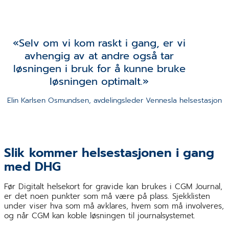
Jorunn Erikstein
Selv om vi kom raskt i gang, er vi
Nordvoll og Elin
Osmundsen fra
avhengig av at andre også tar
Vennesla
løsningen i bruk for å kunne bruke
Helsestasjon
løsningen optimalt.
Elin Karlsen Osmundsen, avdelingsleder Vennesla helsestasjon
Slik kommer helsestasjonen i gang
med DHG
Før Digitalt helsekort for gravide kan brukes i CGM Journal,
er det noen punkter som må være på plass. Sjekklisten
under viser hva som må avklares, hvem som må involveres,
og når CGM kan koble løsningen til journalsystemet.