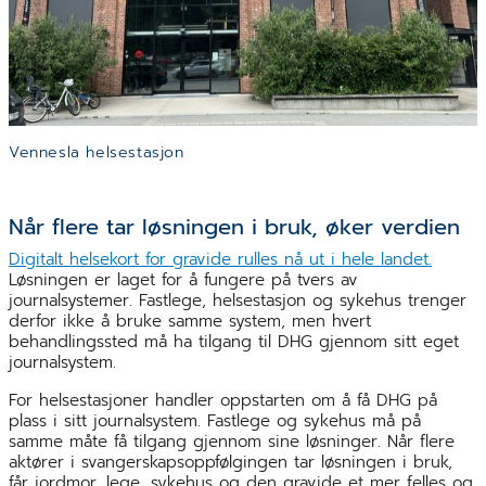
Vennesla helsestasjon
Når flere tar løsningen i bruk, øker verdien
Digitalt helsekort for gravide rulles nå ut i hele landet.
Løsningen er laget for å fungere på tvers av
journalsystemer. Fastlege, helsestasjon og sykehus trenger
derfor ikke å bruke samme system, men hvert
behandlingssted må ha tilgang til DHG gjennom sitt eget
journalsystem.
For helsestasjoner handler oppstarten om å få DHG på
plass i sitt journalsystem. Fastlege og sykehus må på
samme måte få tilgang gjennom sine løsninger. Når flere
aktører i svangerskapsoppfølgingen tar løsningen i bruk,
får jordmor, lege, sykehus og den gravide et mer felles og