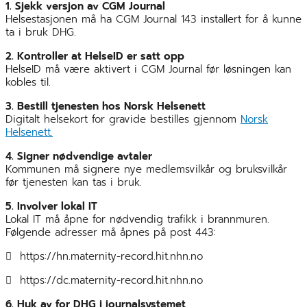
1. Sjekk versjon av CGM Journal
Helsestasjonen må ha CGM Journal 143 installert for å kunne
ta i bruk DHG.
2. Kontroller at HelseID er satt opp
HelseID må være aktivert i CGM Journal før løsningen kan
kobles til.
3. Bestill tjenesten hos Norsk Helsenett
Digitalt helsekort for gravide bestilles gjennom
Norsk
Helsenett.
4. Signer nødvendige avtaler
Kommunen må signere nye medlemsvilkår og bruksvilkår
før tjenesten kan tas i bruk.
5. Involver lokal IT
Lokal IT må åpne for nødvendig trafikk i brannmuren.
Følgende adresser må åpnes på post 443:
 https://hn.maternity-record.hit.nhn.no
 https://dc.maternity-record.hit.nhn.no
6. Huk av for DHG i journalsystemet