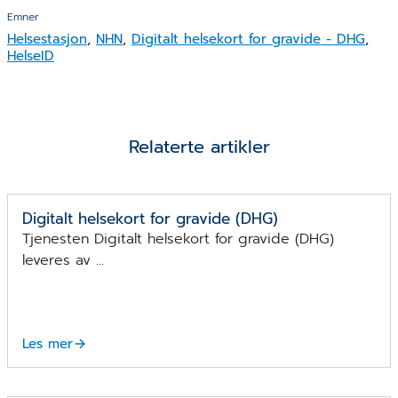
Emner
Helsestasjon
,
NHN
,
Digitalt helsekort for gravide - DHG
,
HelseID
Relaterte artikler
DHG - Digitalt helsekort for gravide
Digitalt helsekort for gravide (DHG)
Tjenesten Digitalt helsekort for gravide (DHG)
leveres av ...
Les mer