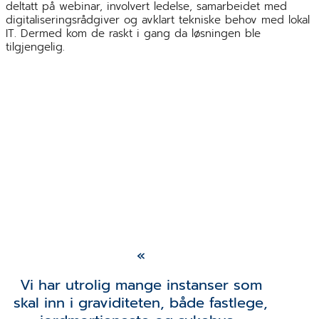
deltatt på webinar, involvert ledelse, samarbeidet med
digitaliseringsrådgiver og avklart tekniske behov med lokal
IT. Dermed kom de raskt i gang da løsningen ble
tilgjengelig.
Jorunn Erikstein
Nordvoll og Elin
Osmundsen fra
Vennesla
Vi har utrolig mange instanser som
Helsestasjon
skal inn i graviditeten, både fastlege,