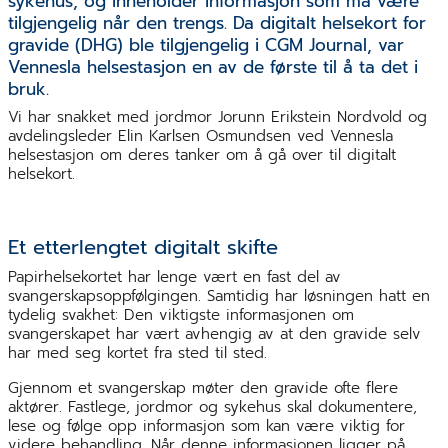
sykehus, og inneholder informasjon som må være
tilgjengelig når den trengs. Da digitalt helsekort for
gravide (DHG) ble tilgjengelig i CGM Journal, var
Vennesla helsestasjon en av de første til å ta det i
bruk.
Vi har snakket med jordmor Jorunn Erikstein Nordvold og
avdelingsleder Elin Karlsen Osmundsen ved Vennesla
helsestasjon om deres tanker om å gå over til digitalt
helsekort.
Et etterlengtet digitalt skifte
Papirhelsekortet har lenge vært en fast del av
svangerskapsoppfølgingen. Samtidig har løsningen hatt en
tydelig svakhet: Den viktigste informasjonen om
svangerskapet har vært avhengig av at den gravide selv
har med seg kortet fra sted til sted.
Gjennom et svangerskap møter den gravide ofte flere
aktører. Fastlege, jordmor og sykehus skal dokumentere,
lese og følge opp informasjon som kan være viktig for
videre behandling. Når denne informasjonen ligger på