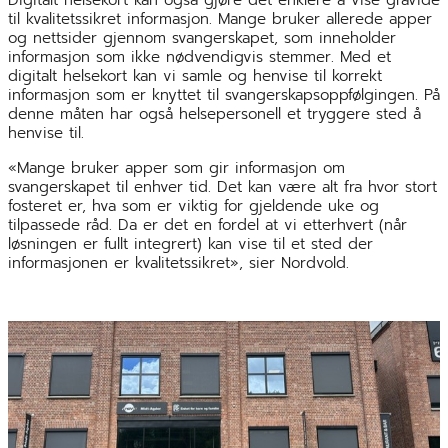
Digitalt helsekort kan også gjøre det enklere å vise gravide
til kvalitetssikret informasjon. Mange bruker allerede apper
og nettsider gjennom svangerskapet, som inneholder
informasjon som ikke nødvendigvis stemmer. Med et
digitalt helsekort kan vi samle og henvise til korrekt
informasjon som er knyttet til svangerskapsoppfølgingen. På
denne måten har også helsepersonell et tryggere sted å
henvise til.
«Mange bruker apper som gir informasjon om
svangerskapet til enhver tid. Det kan være alt fra hvor stort
fosteret er, hva som er viktig for gjeldende uke og
tilpassede råd. Da er det en fordel at vi etterhvert (når
løsningen er fullt integrert) kan vise til et sted der
informasjonen er kvalitetssikret», sier Nordvold.