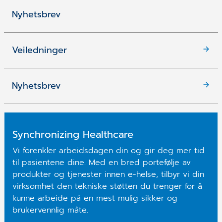
Nyhetsbrev
Veiledninger
Nyhetsbrev
Synchronizing Healthcare
Vi forenkler arbeidsdagen din og gir deg mer tid
til pasientene dine. Med en bred portefølje av
produkter og tjenester innen e-helse, tilbyr vi din
virksomhet den tekniske støtten du trenger for å
kunne arbeide på en mest mulig sikker og
brukervennlig måte.