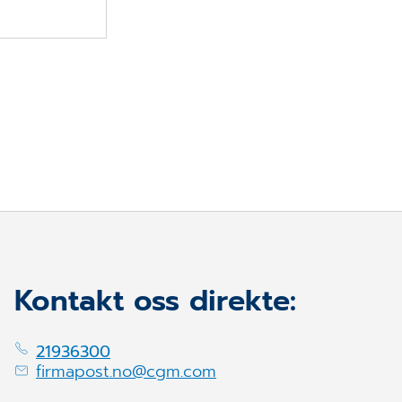
LES MER
Kontakt oss direkte:
21936300
firmapost.no@cgm.com