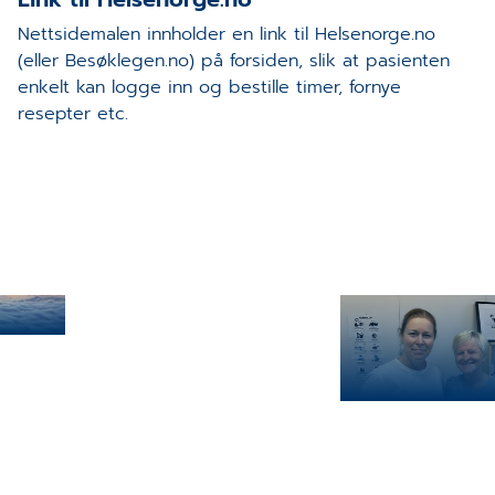
Nettsidemalen innholder en link til Helsenorge.no
(eller Besøklegen.no) på forsiden, slik at pasienten
enkelt kan logge inn og bestille timer, fornye
resepter etc.
jon 6.1
Jorunn Erikstein
Nordvoll og Elin
Osmundsen fra
Vennesla Helses
11. JUNI 2026
Digitalt helsekort for gravi