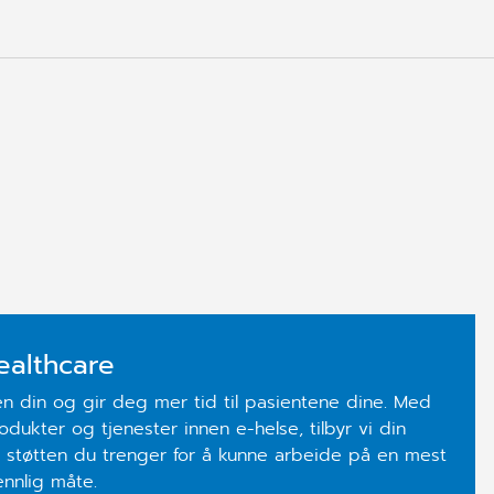
ealthcare
en din og gir deg mer tid til pasientene dine. Med
odukter og tjenester innen e-helse, tilbyr vi din
 støtten du trenger for å kunne arbeide på en mest
ennlig måte.