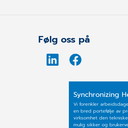
Følg oss på
Synchronizing H
Vi forenkler arbeidsdag
en bred portefølje av pr
virksomhet den tekniske
mulig sikker og brukerv