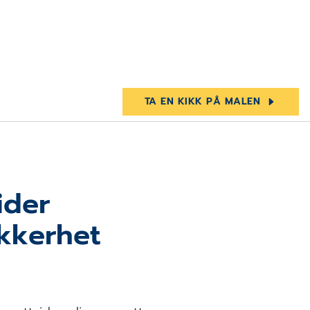
TA EN KIKK PÅ MALEN
sider
ikkerhet