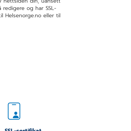
 nettsiden din, uansett
å redigere og har SSL-
il Helsenorge.no eller til
SSL-sertifikat