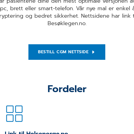
år pasientene dine den mest optimale versjonen av
c, brett eller smart-telefon. Vår nye mal er enkel 
 kryptering og bedret sikkerhet. Nettsidene har link t
Besøklegen.no.
BESTILL CGM NETTSIDE
Fordeler
Link til Helsenorge.no