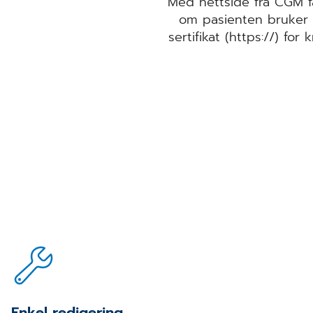
Med nettside fra CGM f
om pasienten bruker p
sertifikat (https://) for
Enkel redigering