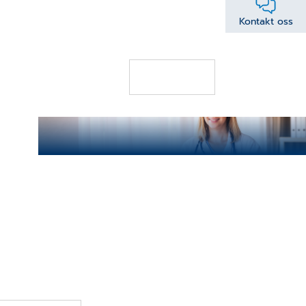
esla
9. JUNI 2026
Kontakt oss
NHN Fjernhjelp avvikles
LES MER
Krav om HelseID for mottak av fastlegelister
fra og med 01.06.2026
2. JUNI 2026
webinaret om ny løsning for
gelister fra NHN