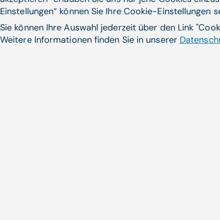
multi­diszi­plinä­ren Zugang
Einstellungen“ können Sie Ihre Cookie-Einstellungen 
Anlässlich des WHO-Welttags der
Sie können Ihre Auswahl jederzeit über den Link "Coo
psychischen Gesundheit hat sich der WHO-
Weitere Informationen finden Sie in unserer
Datenschu
Welttag der psychischen Gesundheit hat die
...
Integrierte Versorgung, Vernetzung im
Gesundheitswesen, Psychiatrische Versorgung | APAMED
(APA-OTS)
Zum Artikel