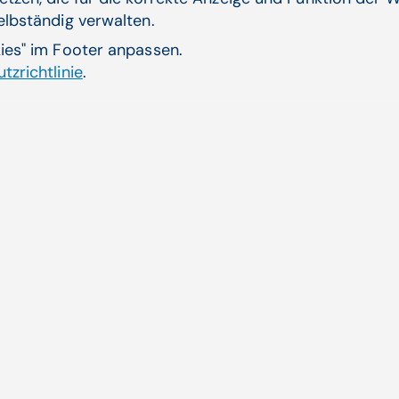
wir nicht gewohnt sind"
selbständig verwalten.
Anfang Juni organisierte der Springer
kies" im Footer anpassen.
Medizin-Verlag den 12.
tzrichtlinie
.
Gesundheitswirtschaftskongress ÖGWK mit
neuem ...
Pandemie, Vernetzung im Gesundheitswesen | Michaela
Endemann-Wright
Zum Artikel
10.08.22
Der Qualitä
Frische Eindr
Vorträge hand