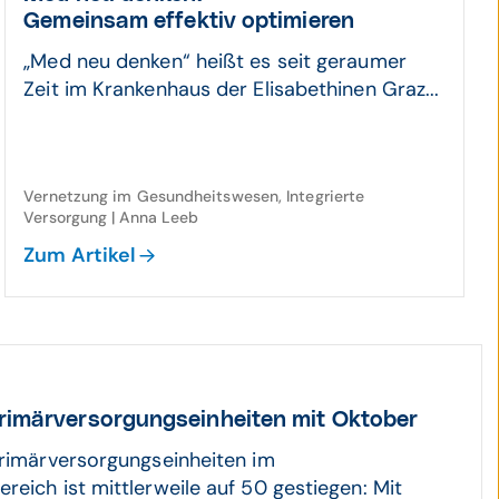
Gemein­sam effektiv opti­mieren
„Med neu denken“ heißt es seit geraumer
Zeit im Krankenhaus der Elisabethinen Graz...
Vernetzung im Gesundheitswesen, Integrierte
Versorgung | Anna Leeb
Zum Artikel
imär­ver­sor­gungs­ein­heiten mit Oktober
Primärversorgungseinheiten im
reich ist mittlerweile auf 50 gestiegen: Mit