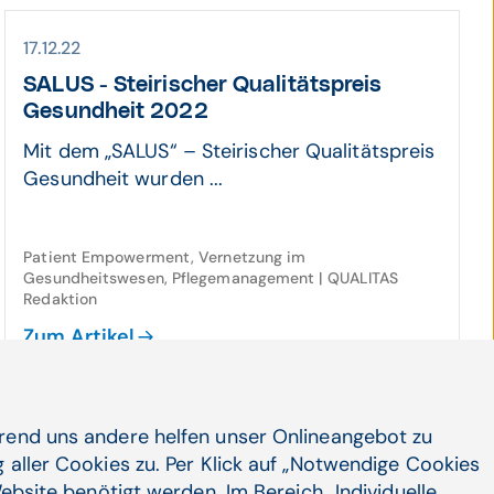
17.12.22
SALUS - Steirischer Qualitäts­preis
Gesund­heit 2022
Mit dem „SALUS“ – Steirischer Qualitätspreis
Gesundheit wurden ...
Patient Empowerment, Vernetzung im
Gesundheitswesen, Pflegemanagement | QUALITAS
Redaktion
Zum Artikel
hrend uns andere helfen unser Onlineangebot zu
05.10.22
 aller Cookies zu. Per Klick auf „Notwendige Cookies
Wie KI den Herz­infarkt ver­hindert
ebsite benötigt werden. Im Bereich „Individuelle