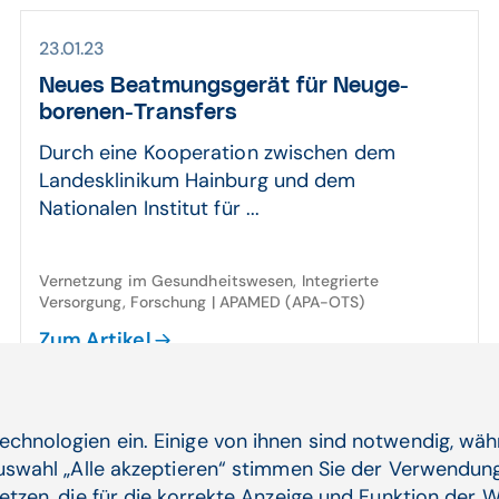
23.01.23
Neues Beatmungs­gerät für Neu­ge­
borenen-Transfers
Durch eine Kooperation zwischen dem
Landesklinikum Hainburg und dem
Nationalen Institut für ...
Vernetzung im Gesundheitswesen, Integrierte
Versorgung, Forschung | APAMED (APA-OTS)
Zum Artikel
echnologien ein. Einige von ihnen sind notwendig, wä
06.10.22
Auswahl „Alle akzeptieren“ stimmen Sie der Verwendung
"Pandemie hat zu Debatten geführt, die
etzen, die für die korrekte Anzeige und Funktion der W