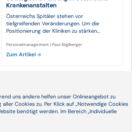
Kranken­an­stalten
Österreichs Spitäler stehen vor
tiefgreifenden Veränderungen. Um die
Positionierung der Kliniken zu stärken...
Personalmanagement | Paul Köglberger
Zum Artikel
14.11.25
KI-Support für Forschung und Inno­
hrend uns andere helfen unser Onlineangebot zu
vation [#5]
 aller Cookies zu. Per Klick auf „Notwendige Cookies
Beschleuniger für das Gesundheitswesen
ebsite benötigt werden. Im Bereich „Individuelle
Medizinische Forschung ist datenintensiv, ...