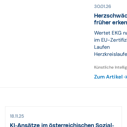
30.01.26
Herz­schwäc
früher erke
Wertet EKG na
im EU-Zertifi
Laufen
Herzkreislaufe
Künstliche Intel
Zum Artikel
18.11.25
KI-Ansätze im öster­reichi­schen Sozial­