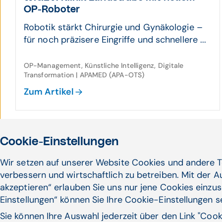
OP-Roboter
Robotik stärkt Chirurgie und Gynäkologie –
für noch präzisere Eingriffe und schnellere ...
OP-Management, Künstliche Intelligenz, Digitale
Transformation | APAMED (APA-OTS)
Zum Artikel
16.11.25
Cookie-Einstellungen
Praxis­beispiel [#7]:
Wir setzen auf unserer Website Cookies und andere T
Zukunftsperspektiven
verbessern und wirtschaftlich zu betreiben. Mit der 
Stellen wir uns ein Szenario vor, das bereits in
akzeptieren“ erlauben Sie uns nur jene Cookies einzus
Pilotprojekten angelegt ist und in den
Einstellungen“ können Sie Ihre Cookie-Einstellungen 
nächsten Jahren ...
Sie können Ihre Auswahl jederzeit über den Link "Coo