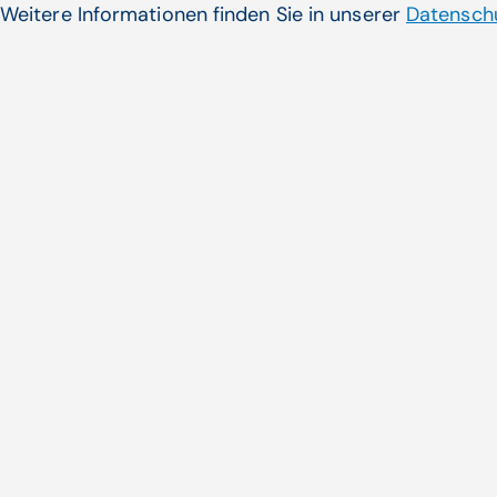
Weitere Informationen finden Sie in unserer
Datenschu
Künstliche Intelligenz, Patientenabrechnung | Walter
Zifferer
Zum Artikel