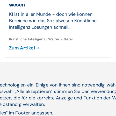
wesen
KI ist in aller Munde - doch wie können
Bereiche wie das Sozialwesen Künstliche
Intelligenz Lösungen schnell...
Künstliche Intelligenz | Walter Zifferer
Zum Artikel
15.11.25
Praxis­beispiel [#6]:
echnologien ein. Einige von ihnen sind notwendig, wä
Heraus­forde­rungen im öster­reichi­
Auswahl „Alle akzeptieren“ stimmen Sie der Verwendung
schen Kontext
etzen, die für die korrekte Anzeige und Funktion der W
Wir stellen uns vor, ein großer
selbständig verwalten.
österreichischer Krankenhausverbund plant,
kies" im Footer anpassen.
ein KI-gestütztes Frühwarnsystem ...