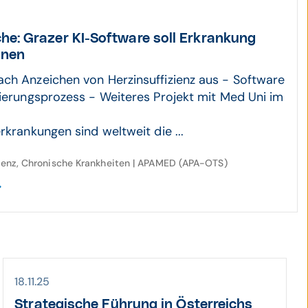
he: Grazer KI-Software soll Erkran­kung
nnen
ch Anzeichen von Herzinsuffizienz aus - Software
zierungsprozess - Weiteres Projekt mit Med Uni im
rkrankungen sind weltweit die ...
ligenz, Chronische Krankheiten | APAMED (APA-OTS)
18.11.25
Strate­gische Führung in Öster­reichs