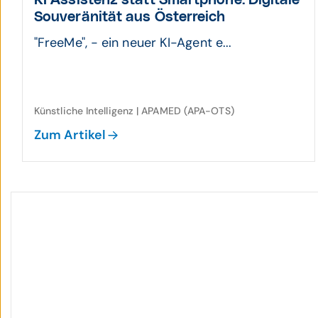
KI Assistenz statt Smart­phone: Digitale
Souveränität aus Öster­reich
"FreeMe", - ein neuer KI-Agent e...
Künstliche Intelligenz | APAMED (APA-OTS)
Zum Artikel