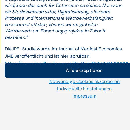
wird, kann das auch für Österreich erreichen. Nur wenn
wir Studieninfrastruktur, Digitalisierung, effiziente
Prozesse und internationale Wettbewerbsfähigkeit
konsequent stärken, können wir im globalen
Wettbewerb um Forschungsprojekte in Zukunft
bestehen.“
Die IPF-Studie wurde im Journal of Medical Economics
JME veröffentlicht und ist hier abrufbar:
https://www.tandfonline.com/doi/full/10.1080/136969
Alle akzeptieren
abstract
Cookie-Einstellungen
Notwendige Cookies akzeptieren
Wir setzen auf unserer Website Cookies und andere Technol
Individuelle Einstellungen
von ihnen sind notwendig, während uns andere helfen unser
Impressum
verbessern und wirtschaftlich zu betreiben. Mit der Auswahl 
Über die PHARMIG
stimmen Sie der Verwendung aller Cookies zu. Per Klick 
Cookies akzeptieren“ erlauben Sie uns nur jene Cookies einzu
korrekte Anzeige und Funktion der Website benötigt wer
„Individuelle Einstellungen“ können Sie Ihre Cookie-Einstel
Die PHARMIG ist die freiwillige Interessenvertretung
verwalten.