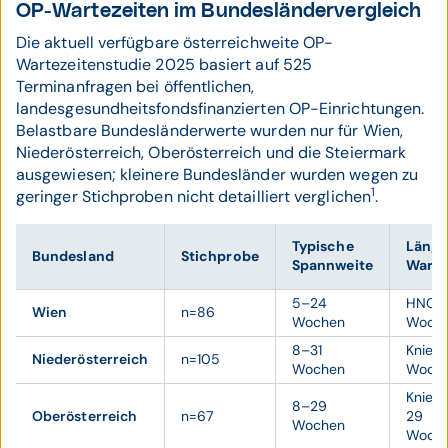
OP-Wartezeiten im Bundesländervergleich
Die aktuell verfügbare österreichweite OP-
Wartezeitenstudie 2025 basiert auf 525
Terminanfragen bei öffentlichen,
landesgesundheitsfondsfinanzierten OP-Einrichtungen.
Belastbare Bundesländerwerte wurden nur für Wien,
Niederösterreich, Oberösterreich und die Steiermark
ausgewiesen; kleinere Bundesländer wurden wegen zu
1
geringer Stichproben nicht detailliert verglichen
.
Typische
Längs
Bundesland
Stichprobe
Spannweite
Warte
5–24
HNO: 
Wien
n=86
Wochen
Woch
8–31
Knie: 3
Niederösterreich
n=105
Wochen
Woch
Knie/
8–29
Oberösterreich
n=67
29
Wochen
Woch