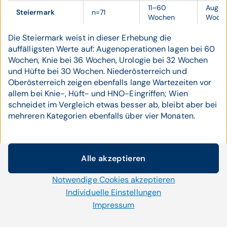
11–60
Auge:
Steiermark
n=71
Wochen
Woch
Die Steiermark weist in dieser Erhebung die
auffälligsten Werte auf: Augenoperationen lagen bei 60
Wochen, Knie bei 36 Wochen, Urologie bei 32 Wochen
und Hüfte bei 30 Wochen. Niederösterreich und
Oberösterreich zeigen ebenfalls lange Wartezeiten vor
allem bei Knie-, Hüft- und HNO-Eingriffen; Wien
schneidet im Vergleich etwas besser ab, bleibt aber bei
mehreren Kategorien ebenfalls über vier Monaten.
Die langen Wartezeiten entstehen also
Alle akzeptieren
durch das Zusammenwirken von fehlender
Cookie-Einstellungen
Patientensteuerung, zu schwacher Primär-
Notwendige Cookies akzeptieren
Wir setzen auf unserer Website Cookies und andere
und Facharztversorgung, Personalmangel
Technologien ein. Einige von ihnen sind notwendig, während
Individuelle Einstellungen
im Krankenhaus, unzureichender
uns andere helfen unser Onlineangebot zu verbessern und
Impressum
Transparenz und steigender Nachfrage.
wirtschaftlich zu betreiben. Mit der Auswahl „Alle
akzeptieren“ stimmen Sie der Verwendung aller Cookies zu.
Der Bundesländervergleich zeigt deutliche