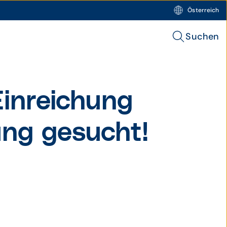
Österreich
Suchen
in­rei­chung
­tung gesucht!