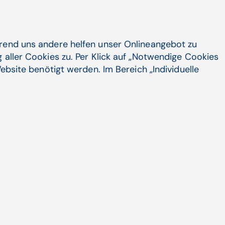
ngeboten. Mit dem Ziel, frühzeitige
on gesundheitlicher Risiken
 in den Sozialraum zu ermöglichen und
rzielen.
hrend uns andere helfen unser Onlineangebot zu
 aller Cookies zu. Per Klick auf „Notwendige Cookies
ndheitsdiensten, der Einbindung von
ebsite benötigt werden. Im Bereich „Individuelle
entsteht ein aktives Förderungs-
l-Gesundheit"
wird weit über Pflege
mmunikationsnetzwerk
esundheits-Aktionen
*innen, Angehörige, Sozial- und
reinander verbindet: z.B. gemeinsame