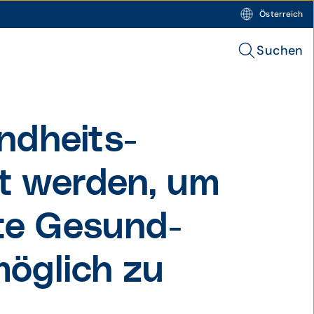
Österreich
Suchen
d­heits­
rt werden, um
rte Gesund­
 möglich zu