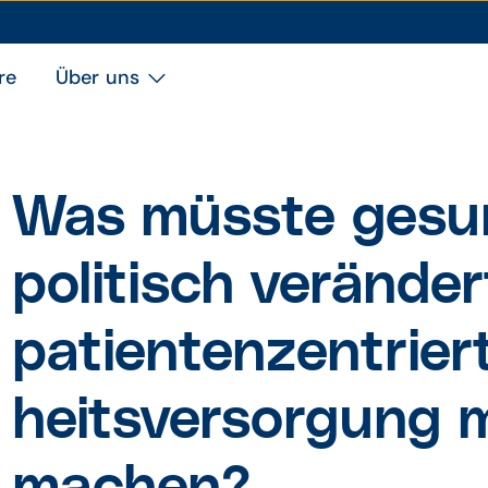
re
Über uns
Was müsste gesun
politisch verände
patienten­zen­trie
heits­ver­sor­gung