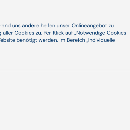
en Gesundheitsverlauf von
tung der Genesung belohnt wird, sondern
gserbringer*innen gezahlt wird.
hrend uns andere helfen unser Onlineangebot zu
 aller Cookies zu. Per Klick auf „Notwendige Cookies
ebsite benötigt werden. Im Bereich „Individuelle
 Bund, Ländern und
euert, Kompetenzen zwischen
ialversicherungen sind teilweise
ismus - dieser mag zwar auf den
aber Bürger*innen und Patient*innen
ssen, die nicht in ERSTER Linie ihre
 hat dies mit Demokratie nur am Rande