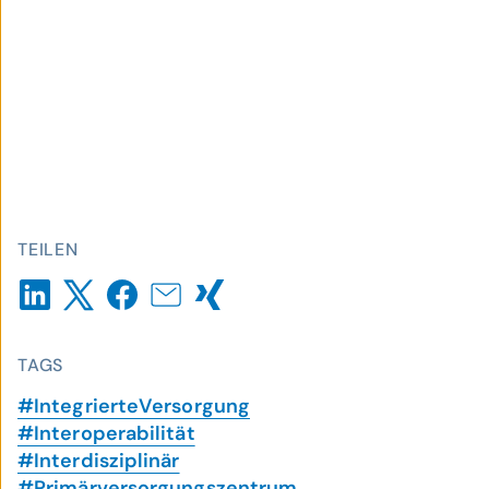
TEILEN
TAGS
#IntegrierteVersorgung
#Interoperabilität
#Interdisziplinär
#Primärversorgungszentrum