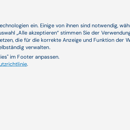
Eine fehlende gemeinsame Verantwortung für d
Patient*innen sorgt dafür, dass nicht die Leis
einfach nur Geld für die Arbeitszeit von Leistun
echnologien ein. Einige von ihnen sind notwendig, wä
Auswahl „Alle akzeptieren“ stimmen Sie der Verwendung
etzen, die für die korrekte Anzeige und Funktion der W
Kompetenz"wirr-warr" zwischen
selbständig verwalten.
Sozialversicherung
kies" im Footer anpassen.
tzrichtlinie
.
Gesundheitsversorgung wird fragmentiert gest
Gesundheitsministerium, Bundesländern und Soz
konkurrierend, manchmal sogar
Reformen scheitern oft an politischem Föderal
ersten Blick demokratiefördernd wirken, wenn 
ein wirtschaftspolitisches System finanzieren mü
Interessen vertritt, sondern jene des Systems,
zu tun.