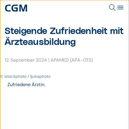
Steigende Zufrie­den­heit mit
Ärzte­aus­bildung
12. September 2024
|
APAMED (APA-OTS)
© istockphoto / ljubaphoto
Zufriedene Ärztin.