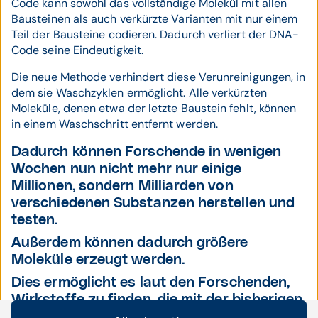
Code kann sowohl das vollständige Molekül mit allen
Bausteinen als auch verkürzte Varianten mit nur einem
Teil der Bausteine codieren. Dadurch verliert der DNA-
Code seine Eindeutigkeit.
Die neue Methode verhindert diese Verunreinigungen, in
dem sie Waschzyklen ermöglicht. Alle verkürzten
Moleküle, denen etwa der letzte Baustein fehlt, können
in einem Waschschritt entfernt werden.
Dadurch können Forschende in wenigen
Wochen nun nicht mehr nur einige
Millionen, sondern Milliarden von
verschiedenen Substanzen herstellen und
testen.
Außerdem können dadurch größere
Moleküle erzeugt werden.
Dies ermöglicht es laut den Forschenden,
Wirkstoffe zu finden, die mit der bisherigen
Methode nicht gefunden werden konnten.